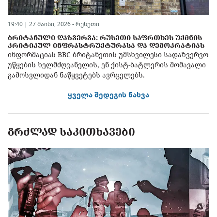
19:40 | 27 მაისი, 2026 -
რუსეთი
ᲑᲠᲘᲢᲐᲜᲣᲚᲘ ᲓᲐᲖᲕᲔᲠᲕᲐ: ᲠᲣᲡᲔᲗᲘ ᲡᲐᲤᲠᲗᲮᲔᲡ ᲣᲥᲛᲜᲘᲡ
ᲙᲠᲘᲢᲘᲙᲣᲚ ᲘᲜᲤᲠᲐᲡᲢᲠᲣᲥᲢᲣᲠᲐᲡᲐ ᲓᲐ ᲓᲔᲛᲝᲙᲠᲐᲢᲘᲐᲡ
ინფორმაციას BBC ბრიტანეთის უმსხვილესი სადაზვერვო
უწყების ხელმძღვანელის, ენ ქისტ-ბატლერის მომავალი
გამოსვლიდან ნაწყვეტებს ავრცელებს.
ყველა შედეგის ნახვა
ᲒᲠᲫᲚᲐᲓ ᲡᲐᲙᲘᲗᲮᲐᲕᲔᲑᲘ