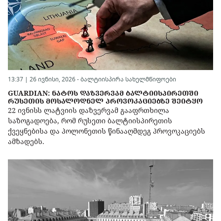
13:37 | 26 ივნისი, 2026 -
ბალტიისპირა სახელმწიფოები
GUARDIAN: ᲜᲐᲢᲝᲡ ᲓᲐᲖᲕᲔᲠᲕᲐᲛ ᲑᲐᲚᲢᲘᲘᲡᲞᲘᲠᲔᲗᲨᲘ
ᲠᲣᲡᲔᲗᲘᲡ ᲛᲝᲡᲐᲚᲝᲓᲜᲔᲚ ᲞᲠᲝᲕᲝᲙᲐᲪᲘᲔᲑᲖᲔ ᲨᲔᲘᲢᲧᲝ
22 ივნისს ლატვიის დაზვერვამ გააფრთხილა
საზოგადოება, რომ რუსეთი ბალტიისპირეთის
ქვეყნებისა და პოლონეთის წინააღმდეგ პროვოკაციებს
ამზადებს.