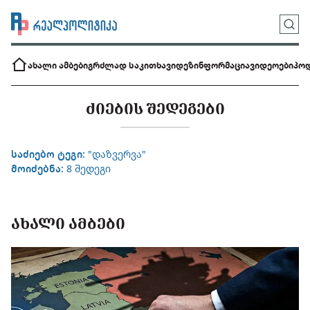
ახალი ამბები
გრძლად საკითხავი
დეზინფორმაცია
ვიდეოები
პოდ
ᲫᲘᲔᲑᲘᲡ ᲨᲔᲓᲔᲒᲔᲑᲘ
საძიებო ტეგი:
"დაზვერვა"
მოიძებნა:
8 შედეგი
ᲐᲮᲐᲚᲘ ᲐᲛᲑᲔᲑᲘ