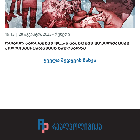
19:13 | 28 აგვისტო, 2023 -
რუსეთი
ᲠᲝᲒᲝᲠ ᲐᲒᲠᲝᲕᲔᲑᲔᲜ ФСБ-Ს ᲐᲒᲔᲜᲢᲔᲑᲘ ᲘᲜᲤᲝᲠᲛᲐᲪᲘᲐᲡ
ᲞᲝᲚᲝᲜᲔᲗ-ᲣᲙᲠᲐᲘᲜᲘᲡ ᲡᲐᲖᲦᲕᲐᲠᲖᲔ
ყველა შედეგის ნახვა