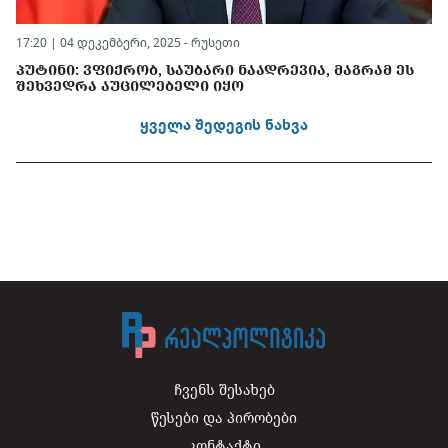
17:20 | 04 დეკემბერი, 2025 -
რუსეთი
ᲞᲣᲢᲘᲜᲘ: ᲕᲤᲘᲥᲠᲝᲑ, ᲡᲐᲣᲑᲐᲠᲘ ᲜᲐᲐᲓᲠᲔᲕᲘᲐ, ᲛᲐᲒᲠᲐᲛ ᲔᲡ
ᲨᲔᲮᲕᲔᲓᲠᲐ ᲐᲣᲪᲘᲚᲔᲑᲔᲚᲘ ᲘᲧᲝ
ყველა შედეგის ნახვა
ჩვენს შესახებ
წესები და პირობები
კონტაქტი