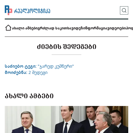
ახალი ამბები
გრძლად საკითხავი
დეზინფორმაცია
ვიდეოები
პოდ
ᲫᲘᲔᲑᲘᲡ ᲨᲔᲓᲔᲒᲔᲑᲘ
საძიებო ტეგი:
"ჯარედ კუშნერი"
მოიძებნა:
2 შედეგი
ᲐᲮᲐᲚᲘ ᲐᲛᲑᲔᲑᲘ