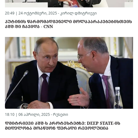
20:49 | 24 ოქტომბერი, 2025 -
კირილ დმიტრიევი
ᲞᲣᲢᲘᲜᲘᲡ ᲬᲐᲠᲛᲝᲛᲐᲓᲒᲔᲜᲔᲚᲘ ᲛᲝᲚᲐᲞᲐᲠᲐᲙᲔᲑᲔᲑᲘᲡᲗᲕᲘᲡ
ᲐᲨᲨ-ᲨᲘ ᲩᲐᲕᲘᲓᲐ - CNN
18:10 | 06 აპრილი, 2025 -
რუსეთი
ᲓᲛᲘᲢᲠᲘᲔᲕᲘ ᲐᲨᲨ-Ს ᲞᲠᲝᲢᲔᲡᲢᲔᲑᲖᲔ: DEEP STATE-ᲘᲡ
ᲛᲪᲓᲔᲚᲝᲑᲐ ᲛᲝᲐᲬᲧᲝᲜ ᲤᲔᲠᲐᲓᲘ ᲠᲔᲕᲝᲚᲣᲪᲘᲐ