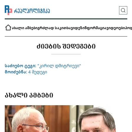
ახალი ამბები
გრძლად საკითხავი
დეზინფორმაცია
ვიდეოები
პოდ
ᲫᲘᲔᲑᲘᲡ ᲨᲔᲓᲔᲒᲔᲑᲘ
საძიებო ტეგი:
"კირილ დმიტრიევი"
მოიძებნა:
4 შედეგი
ᲐᲮᲐᲚᲘ ᲐᲛᲑᲔᲑᲘ