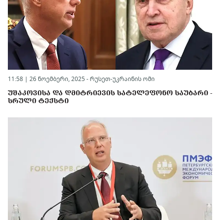
11:58 | 26 ნოემბერი, 2025 -
რუსეთ-უკრაინის ომი
ᲣᲨᲐᲙᲝᲕᲘᲡᲐ ᲓᲐ ᲓᲛᲘᲢᲠᲘᲔᲕᲘᲡ ᲡᲐᲢᲔᲚᲔᲤᲝᲜᲝ ᲡᲐᲣᲑᲐᲠᲘ -
ᲡᲠᲣᲚᲘ ᲢᲔᲥᲡᲢᲘ