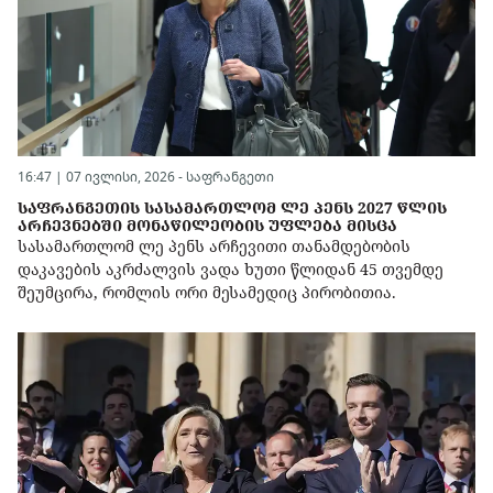
16:47 | 07 ივლისი, 2026 -
საფრანგეთი
ᲡᲐᲤᲠᲐᲜᲒᲔᲗᲘᲡ ᲡᲐᲡᲐᲛᲐᲠᲗᲚᲝᲛ ᲚᲔ ᲞᲔᲜᲡ 2027 ᲬᲚᲘᲡ
ᲐᲠᲩᲔᲕᲜᲔᲑᲨᲘ ᲛᲝᲜᲐᲬᲘᲚᲔᲝᲑᲘᲡ ᲣᲤᲚᲔᲑᲐ ᲛᲘᲡᲪᲐ
სასამართლომ ლე პენს არჩევითი თანამდებობის
დაკავების აკრძალვის ვადა ხუთი წლიდან 45 თვემდე
შეუმცირა, რომლის ორი მესამედიც პირობითია.