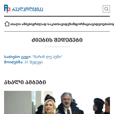
ახალი ამბები
გრძლად საკითხავი
დეზინფორმაცია
ვიდეოები
პოდ
ᲫᲘᲔᲑᲘᲡ ᲨᲔᲓᲔᲒᲔᲑᲘ
საძიებო ტეგი:
"მარინ ლე პენი"
მოიძებნა:
31 შედეგი
ᲐᲮᲐᲚᲘ ᲐᲛᲑᲔᲑᲘ