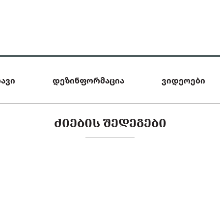
ავი
დეზინფორმაცია
ვიდეოები
ᲫᲘᲔᲑᲘᲡ ᲨᲔᲓᲔᲒᲔᲑᲘ