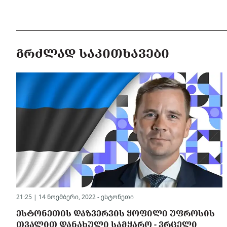
ᲒᲠᲫᲚᲐᲓ ᲡᲐᲙᲘᲗᲮᲐᲕᲔᲑᲘ
21:25 | 14 ნოემბერი, 2022 -
ესტონეთი
ᲔᲡᲢᲝᲜᲔᲗᲘᲡ ᲓᲐᲖᲕᲔᲠᲕᲘᲡ ᲧᲝᲤᲘᲚᲘ ᲣᲤᲠᲝᲡᲘᲡ
ᲗᲕᲐᲚᲘᲗ ᲓᲐᲜᲐᲮᲣᲚᲘ ᲡᲐᲛᲧᲐᲠᲝ - ᲕᲠᲪᲔᲚᲘ