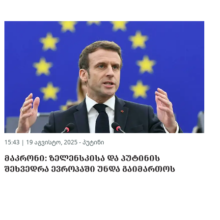
15:43 | 19 აგვისტო, 2025 -
პუტინი
ᲛᲐᲙᲠᲝᲜᲘ: ᲖᲔᲚᲔᲜᲡᲙᲘᲡᲐ ᲓᲐ ᲞᲣᲢᲘᲜᲘᲡ
ᲨᲔᲮᲕᲔᲓᲠᲐ ᲔᲕᲠᲝᲞᲐᲨᲘ ᲣᲜᲓᲐ ᲒᲐᲘᲛᲐᲠᲗᲝᲡ