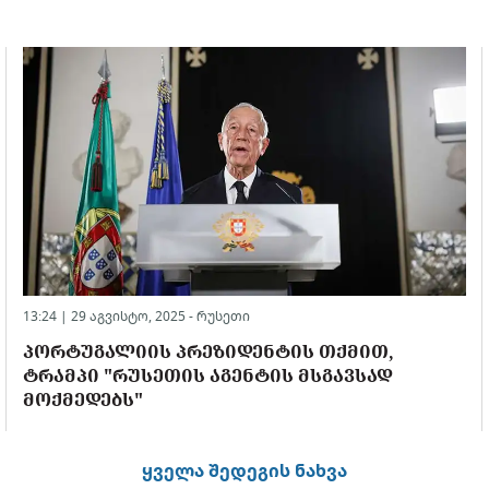
13:24 | 29 აგვისტო, 2025 -
რუსეთი
ᲞᲝᲠᲢᲣᲒᲐᲚᲘᲘᲡ ᲞᲠᲔᲖᲘᲓᲔᲜᲢᲘᲡ ᲗᲥᲛᲘᲗ,
ᲢᲠᲐᲛᲞᲘ "ᲠᲣᲡᲔᲗᲘᲡ ᲐᲒᲔᲜᲢᲘᲡ ᲛᲡᲒᲐᲕᲡᲐᲓ
ᲛᲝᲥᲛᲔᲓᲔᲑᲡ"
ყველა შედეგის ნახვა