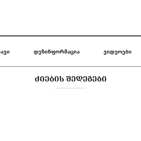
ავი
დეზინფორმაცია
ვიდეოები
ᲫᲘᲔᲑᲘᲡ ᲨᲔᲓᲔᲒᲔᲑᲘ