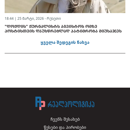
18:44 | 25 მარტი, 2026 -
რუსეთი
"ᲓᲝᲟᲓᲘᲡ" ᲟᲣᲠᲜᲐᲚᲘᲡᲢᲡ ᲐᲒᲕᲘᲡᲢᲝᲡ ᲝᲛᲖᲔ
ᲞᲝᲡᲢᲘᲡᲗᲕᲘᲡ ᲓᲐᲣᲡᲬᲠᲔᲑᲚᲐᲓ ᲞᲐᲢᲘᲛᲠᲝᲑᲐ ᲛᲘᲣᲡᲐᲯᲔᲡ
ყველა შედეგის ნახვა
ჩვენს შესახებ
წესები და პირობები