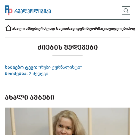
ახალი ამბები
გრძლად საკითხავი
დეზინფორმაცია
ვიდეოები
პოდ
ᲫᲘᲔᲑᲘᲡ ᲨᲔᲓᲔᲒᲔᲑᲘ
საძიებო ტეგი:
"რუსი ჟურნალისტი"
მოიძებნა:
2 შედეგი
ᲐᲮᲐᲚᲘ ᲐᲛᲑᲔᲑᲘ