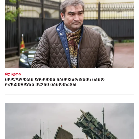
რუსეთი
ᲛᲝᲚᲓᲝᲕᲐᲛ ᲓᲠᲝᲜᲘᲡ ᲩᲐᲛᲝᲕᲐᲠᲓᲜᲘᲡ ᲒᲐᲛᲝ
ᲠᲣᲡᲔᲗᲘᲓᲐᲜ ᲔᲚᲩᲘ ᲒᲐᲛᲝᲘᲬᲕᲘᲐ