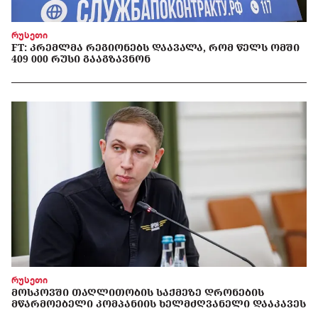
რუსეთი
FT: ᲙᲠᲔᲛᲚᲛᲐ ᲠᲔᲒᲘᲝᲜᲔᲑᲡ ᲓᲐᲐᲕᲐᲚᲐ, ᲠᲝᲛ ᲬᲔᲚᲡ ᲝᲛᲨᲘ
409 000 ᲠᲣᲡᲘ ᲒᲐᲐᲒᲖᲐᲕᲜᲝᲜ
რუსეთი
ᲛᲝᲡᲙᲝᲕᲨᲘ ᲗᲐᲦᲚᲘᲗᲝᲑᲘᲡ ᲡᲐᲥᲛᲔᲖᲔ ᲓᲠᲝᲜᲔᲑᲘᲡ
ᲛᲬᲐᲠᲛᲝᲔᲑᲔᲚᲘ ᲙᲝᲛᲞᲐᲜᲘᲘᲡ ᲮᲔᲚᲛᲫᲦᲕᲐᲜᲔᲚᲘ ᲓᲐᲐᲙᲐᲕᲔᲡ