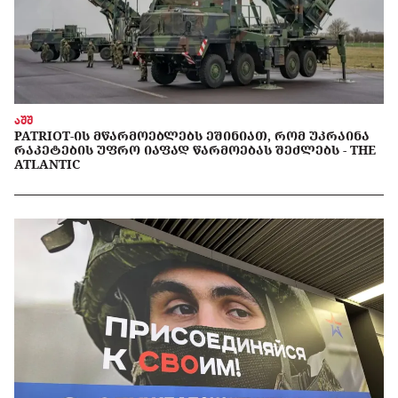
აშშ
PATRIOT-ᲘᲡ ᲛᲬᲐᲠᲛᲝᲔᲑᲚᲔᲑᲡ ᲔᲨᲘᲜᲘᲐᲗ, ᲠᲝᲛ ᲣᲙᲠᲐᲘᲜᲐ
ᲠᲐᲙᲔᲢᲔᲑᲘᲡ ᲣᲤᲠᲝ ᲘᲐᲤᲐᲓ ᲬᲐᲠᲛᲝᲔᲑᲐᲡ ᲨᲔᲫᲚᲔᲑᲡ - THE
ATLANTIC