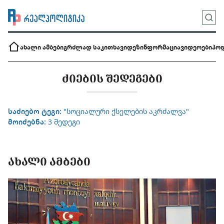
ახალი ამბები
გრძლად საკითხავი
დეზინფორმაცია
ვიდეოები
პოდ
ᲫᲘᲔᲑᲘᲡ ᲨᲔᲓᲔᲒᲔᲑᲘ
საძიებო ტეგი:
"სოციალური ქსელების აკრძალვა"
მოიძებნა:
3 შედეგი
ᲐᲮᲐᲚᲘ ᲐᲛᲑᲔᲑᲘ