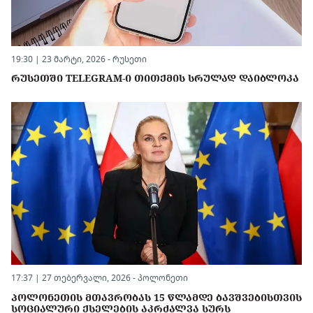
19:30 | 23 მარტი, 2026 -
რუსეთი
ᲠᲣᲡᲔᲗᲨᲘ TELEGRAM-Ი ᲗᲘᲗᲥᲛᲘᲡ ᲡᲠᲣᲚᲐᲓ ᲓᲐᲘᲑᲚᲝᲙᲐ
17:37 | 27 თებერვალი, 2026 -
პოლონეთი
ᲞᲝᲚᲝᲜᲔᲗᲘᲡ ᲛᲗᲐᲕᲠᲝᲑᲐᲡ 15 ᲬᲚᲐᲛᲓᲔ ᲑᲐᲕᲨᲕᲔᲑᲘᲡᲗᲕᲘᲡ
ᲡᲝᲪᲘᲐᲚᲣᲠᲘ ᲥᲡᲔᲚᲔᲑᲘᲡ ᲐᲙᲠᲫᲐᲚᲕᲐ ᲡᲣᲠᲡ