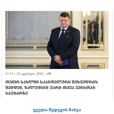
21:12 | 25 აგვისტო, 2025 -
აშშ
ᲗᲔᲗᲠ ᲡᲐᲮᲚᲨᲘ ᲡᲙᲐᲜᲓᲐᲚᲣᲠᲘ ᲨᲔᲮᲕᲔᲓᲠᲘᲡ
ᲨᲔᲛᲓᲔᲒ, ᲖᲐᲚᲣᲟᲜᲘᲛ ᲣᲐᲠᲘ ᲗᲥᲕᲐ ᲕᲔᲜᲡᲗᲐᲜ
ᲡᲐᲣᲑᲐᲠᲖᲔ
ყველა შედეგის ნახვა