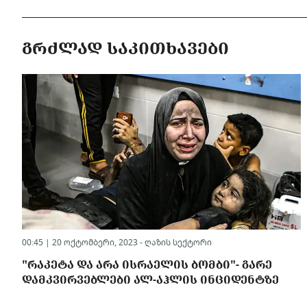
ᲒᲠᲫᲚᲐᲓ ᲡᲐᲙᲘᲗᲮᲐᲕᲔᲑᲘ
00:45 | 20 ოქტომბერი, 2023 -
ღაზის სექტორი
"ᲠᲐᲙᲔᲢᲐ ᲓᲐ ᲐᲠᲐ ᲘᲡᲠᲐᲔᲚᲘᲡ ᲑᲝᲛᲑᲘ"- ᲒᲐᲠᲔ
ᲓᲐᲛᲙᲕᲘᲠᲕᲔᲑᲚᲔᲑᲘ ᲐᲚ-ᲐᲰᲚᲘᲡ ᲘᲜᲪᲘᲓᲔᲜᲢᲖᲔ