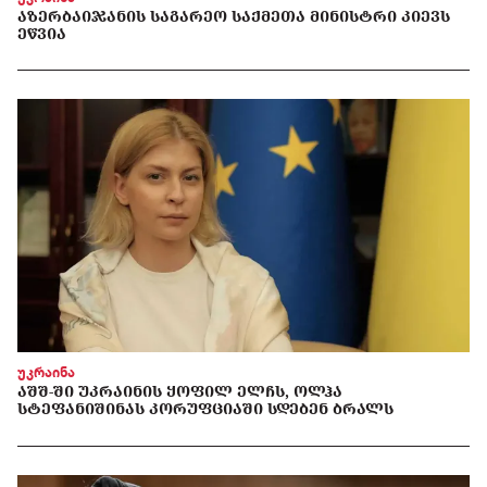
ᲐᲖᲔᲠᲑᲐᲘᲯᲐᲜᲘᲡ ᲡᲐᲒᲐᲠᲔᲝ ᲡᲐᲥᲛᲔᲗᲐ ᲛᲘᲜᲘᲡᲢᲠᲘ ᲙᲘᲔᲕᲡ
ᲔᲬᲕᲘᲐ
უკრაინა
ᲐᲨᲨ-ᲨᲘ ᲣᲙᲠᲐᲘᲜᲘᲡ ᲧᲝᲤᲘᲚ ᲔᲚᲩᲡ, ᲝᲚᲰᲐ
ᲡᲢᲔᲤᲐᲜᲘᲨᲘᲜᲐᲡ ᲙᲝᲠᲣᲤᲪᲘᲐᲨᲘ ᲡᲓᲔᲑᲔᲜ ᲑᲠᲐᲚᲡ