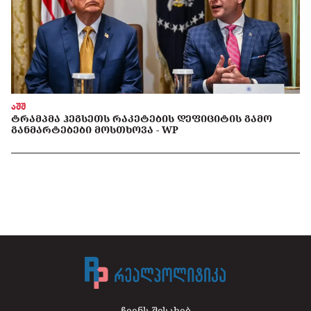
აშშ
ᲢᲠᲐᲛᲞᲛᲐ ᲰᲔᲒᲡᲔᲗᲡ ᲠᲐᲙᲔᲢᲔᲑᲘᲡ ᲓᲔᲤᲘᲪᲘᲢᲘᲡ ᲒᲐᲛᲝ
ᲒᲐᲜᲛᲐᲠᲢᲔᲑᲔᲑᲘ ᲛᲝᲡᲗᲮᲝᲕᲐ - WP
ჩვენს შესახებ