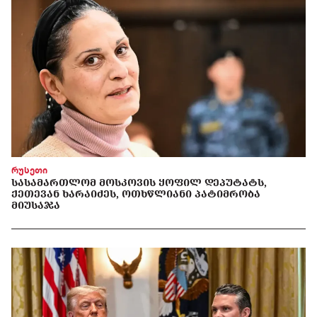
რუსეთი
ᲡᲐᲡᲐᲛᲐᲠᲗᲚᲝᲛ ᲛᲝᲡᲙᲝᲕᲘᲡ ᲧᲝᲤᲘᲚ ᲓᲔᲞᲣᲢᲐᲢᲡ,
ᲥᲔᲗᲔᲕᲐᲜ ᲮᲐᲠᲐᲘᲫᲔᲡ, ᲝᲗᲮᲬᲚᲘᲐᲜᲘ ᲞᲐᲢᲘᲛᲠᲝᲑᲐ
ᲛᲘᲣᲡᲐᲯᲐ