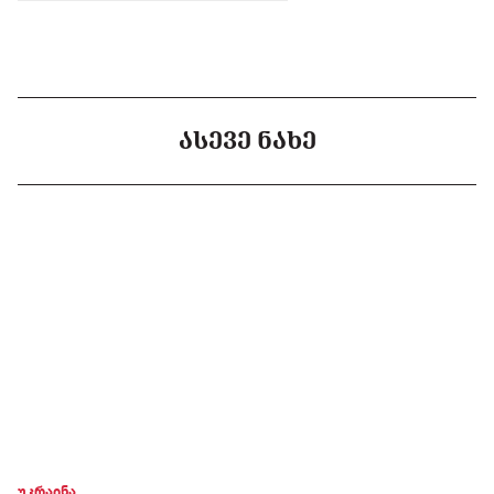
ᲐᲡᲔᲕᲔ ᲜᲐᲮᲔ
უკრაინა