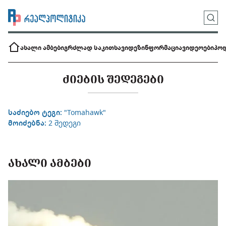
ახალი ამბები
გრძლად საკითხავი
დეზინფორმაცია
ვიდეოები
პოდ
ᲫᲘᲔᲑᲘᲡ ᲨᲔᲓᲔᲒᲔᲑᲘ
საძიებო ტეგი:
"Tomahawk"
მოიძებნა:
2 შედეგი
ᲐᲮᲐᲚᲘ ᲐᲛᲑᲔᲑᲘ