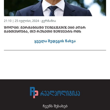
21:10 | 25 ივლისი, 2024 -
გერმანია
ᲨᲝᲚᲪᲘ: ᲒᲔᲠᲛᲐᲜᲘᲐᲨᲘ TOMAHAWK-ᲔᲑᲘ ᲐᲦᲐᲠ
ᲒᲐᲜᲗᲕᲡᲓᲔᲑᲐ, ᲗᲣ ᲠᲣᲡᲔᲗᲘ ᲨᲔᲬᲧᲕᲔᲢᲡ ᲝᲛᲡ
ყველა შედეგის ნახვა
ჩვენს შესახებ