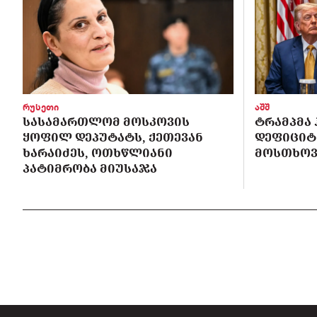
რუსეთი
აშშ
ᲡᲐᲡᲐᲛᲐᲠᲗᲚᲝᲛ ᲛᲝᲡᲙᲝᲕᲘᲡ
ᲢᲠᲐᲛᲞᲛᲐ 
ᲧᲝᲤᲘᲚ ᲓᲔᲞᲣᲢᲐᲢᲡ, ᲥᲔᲗᲔᲕᲐᲜ
ᲓᲔᲤᲘᲪᲘᲢᲘ
ᲮᲐᲠᲐᲘᲫᲔᲡ, ᲝᲗᲮᲬᲚᲘᲐᲜᲘ
ᲛᲝᲡᲗᲮᲝᲕᲐ
ᲞᲐᲢᲘᲛᲠᲝᲑᲐ ᲛᲘᲣᲡᲐᲯᲐ