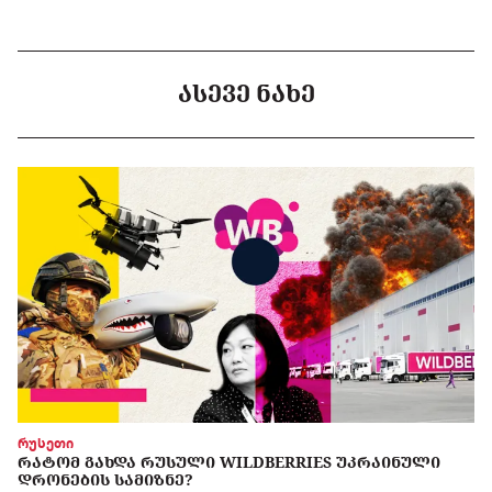
ᲐᲡᲔᲕᲔ ᲜᲐᲮᲔ
რუსეთი
ᲠᲐᲢᲝᲛ ᲒᲐᲮᲓᲐ ᲠᲣᲡᲣᲚᲘ WILDBERRIES ᲣᲙᲠᲐᲘᲜᲣᲚᲘ
ᲓᲠᲝᲜᲔᲑᲘᲡ ᲡᲐᲛᲘᲖᲜᲔ?