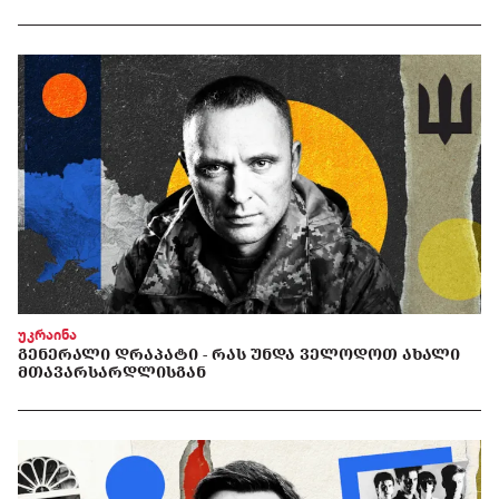
უკრაინა
ᲒᲔᲜᲔᲠᲐᲚᲘ ᲓᲠᲐᲞᲐᲢᲘ - ᲠᲐᲡ ᲣᲜᲓᲐ ᲕᲔᲚᲝᲓᲝᲗ ᲐᲮᲐᲚᲘ
ᲛᲗᲐᲕᲐᲠᲡᲐᲠᲓᲚᲘᲡᲒᲐᲜ