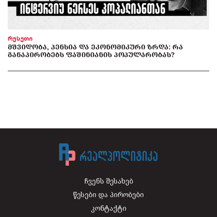
რუსეთი
ᲛᲨᲕᲘᲓᲝᲑᲐ, ᲞᲔᲜᲡᲘᲐ ᲓᲐ ᲔᲙᲝᲜᲝᲛᲘᲙᲣᲠᲘ ᲖᲠᲓᲐ: ᲠᲐ
ᲒᲐᲜᲐᲞᲘᲠᲝᲑᲔᲑᲡ ᲤᲐᲨᲘᲜᲘᲐᲜᲘᲡ ᲞᲝᲞᲣᲚᲐᲠᲝᲑᲐᲡ?
ჩვენს შესახებ
წესები და პირობები
კონტაქტი