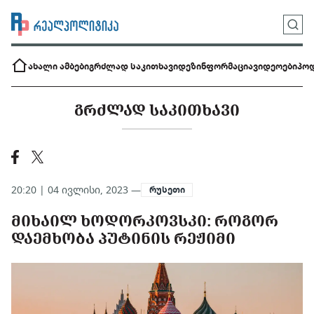
ახალი ამბები
გრძლად საკითხავი
დეზინფორმაცია
ვიდეოები
პოდ
ᲒᲠᲫᲚᲐᲓ ᲡᲐᲙᲘᲗᲮᲐᲕᲘ
20:20 | 04 ივლისი, 2023 —
რუსეთი
ᲛᲘᲮᲐᲘᲚ ᲮᲝᲓᲝᲠᲙᲝᲕᲡᲙᲘ: ᲠᲝᲒᲝᲠ
ᲓᲐᲔᲛᲮᲝᲑᲐ ᲞᲣᲢᲘᲜᲘᲡ ᲠᲔᲟᲘᲛᲘ