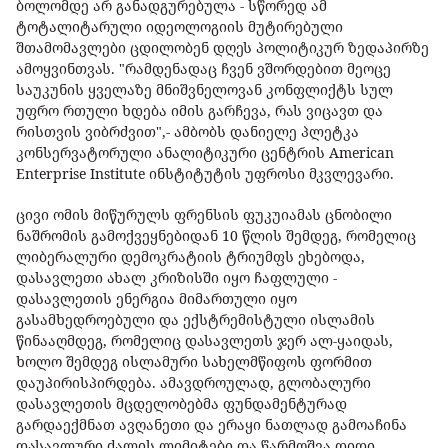
ბოლომდე არ განადგურებულა - სწორედ ამ
ტოტალიტარული იდეოლოგიის მუტირებული
შთამომავლები ცდილობენ დღეს პოლიტიკურ ზედაპირზე
ამოყვინთვას. "რამდენადაც ჩვენ ვშორდებით მეოცე
საუკუნის ყველაზე მნიშვნელოვან კონფლიქტს სულ
უფრო რთული ხდება იმის გარჩევა, რას ვიცავთ და
რისთვის ვიბრძვით",- ამბობს დანიელე პლეტკა
კონსერვატორული ანალიტიკური ცენტრის American
Enterprise Institute ინსტიტუტის უფროსი მკვლევარი.
ცივი ომის მიწურულს ფრენსის ფუკუიამას ცნობილი
ნაშრომის გამოქვეყნებიდან 10 წლის შემდეგ, რომელიც
ლიბერალური დემოკრატიის ტრიუმფს ეხებოდა,
დასავლეთი ახალ კრიზისში იყო ჩაფლული -
დასავლეთის ენერგია მიმართული იყო
გასამხედროებული და ექსტრემისტული ისლამის
წინააღმდეგ, რომელიც დასავლეთს ჯერ ალ-ყაიდას,
ხოლო შემდეგ ისლამური სახელმწიფოს ფორმით
დაუპირისპირდება. ამავდროულად, გლობალური
დასავლეთის მცდელობებმა ფუნდამენტურად
გარდაექმნათ ავღანეთი და ერაყი ნათლად გამოაჩინა
დასავლური ძალის ლიმიტები და წარმოშვა დიდი