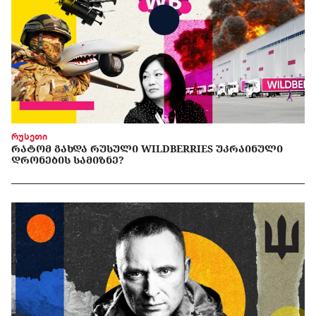
რუსეთი
ᲠᲐᲢᲝᲛ ᲒᲐᲮᲓᲐ ᲠᲣᲡᲣᲚᲘ WILDBERRIES ᲣᲙᲠᲐᲘᲜᲣᲚᲘ
ᲓᲠᲝᲜᲔᲑᲘᲡ ᲡᲐᲛᲘᲖᲜᲔ?