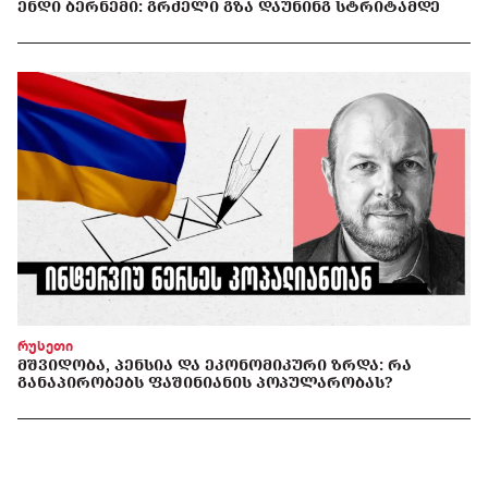
ᲔᲜᲓᲘ ᲑᲔᲠᲜᲔᲛᲘ: ᲒᲠᲫᲔᲚᲘ ᲒᲖᲐ ᲓᲐᲣᲜᲘᲜᲒ ᲡᲢᲠᲘᲢᲐᲛᲓᲔ
რუსეთი
ᲛᲨᲕᲘᲓᲝᲑᲐ, ᲞᲔᲜᲡᲘᲐ ᲓᲐ ᲔᲙᲝᲜᲝᲛᲘᲙᲣᲠᲘ ᲖᲠᲓᲐ: ᲠᲐ
ᲒᲐᲜᲐᲞᲘᲠᲝᲑᲔᲑᲡ ᲤᲐᲨᲘᲜᲘᲐᲜᲘᲡ ᲞᲝᲞᲣᲚᲐᲠᲝᲑᲐᲡ?