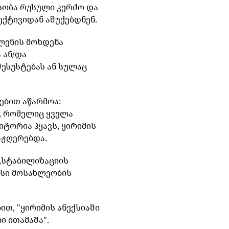
სობა
რუსული
კერძო
და
ექტივიდან
აშუქებდნენ
.
ლენის
მოხდენა
ა
ან
/
და
შესუსტებას ან სულაც
ნებით
აწარმოა
:
,
რომელიც
ყველა
იტორია
ჰყავს
,
ყირიმის
აჟღერებდა
.
„
სტაბილიზაციის
სი
მოსახლეობის
ბით
, "
ყირიმის
ანექსიაში
ი
ითამაშა
".