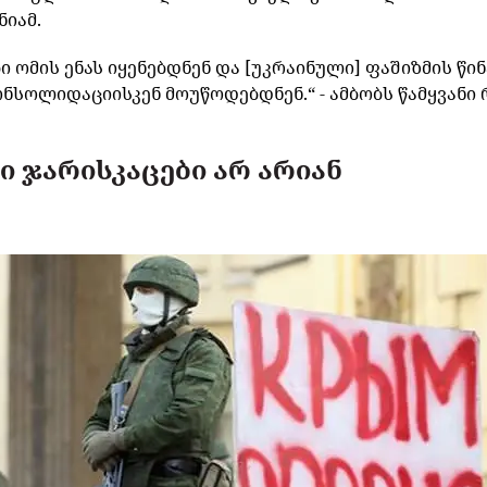
ნიამ
.
ბი
ომის
ენას
იყენებდნენ
და
[
უკრაინული
]
ფაშიზმის
წი
ონსოლიდაციისკენ
მოუწოდებდნენ.
“ -
ამბობს
წამყვანი
ი ჯარისკაცები არ არიან