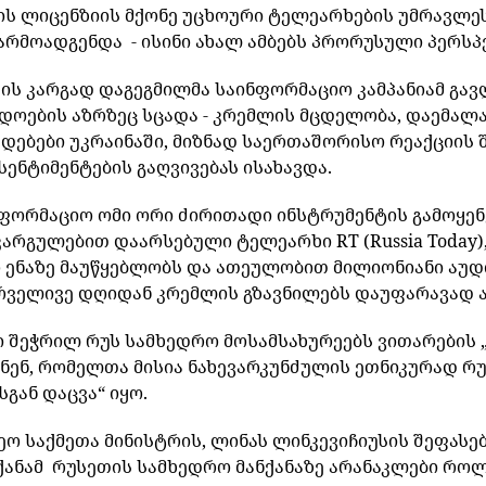
ის
ლიცენზიის
მქონე
უცხოური
ტელეარხების
უმრავლე
არმოადგენდა
-
ისინი
ახალ
ამბებს
პრორუსული
პერსპ
ის
კარგად
დაგეგმილმა
საინფორმაციო
კამპანიამ
გავ
ადოების
აზრზეც
სცადა
-
კრემლის
მცდელობა
,
დაემალ
დებები უკრაინაში, მიზნად საერთაშორისო რეაქციის 
ენტიმენტების გაღვივებას ისახავდა.
ნფორმაციო
ომი
ორი
ძირითადი
ინსტრუმენტის
გამოყე
ნკარგულებით
დაარსებული
ტელეარხი
RT (Russia Today)
ო
ენაზე
მაუწყებლობს
და
ათეულობით
მილიონიანი
აუდ
რველივე
დღიდან
კრემლის
გზავნილებს
დაუფარავად
ი
შეჭრილ
რუს
სამხედრო
მოსამსახურეებს
ვითარების
ნენ
,
რომელთა
მისია
ნახევარკუნძულის
ეთნიკურად
რუ
სგან
დაცვა
“
იყო
.
ეო
საქმეთა
მინისტრის
,
ლინას
ლინკევიჩიუსის
შეფასე
ქანამ
რუსეთის
სამხედრო
მანქანაზე
არანაკლები
როლ