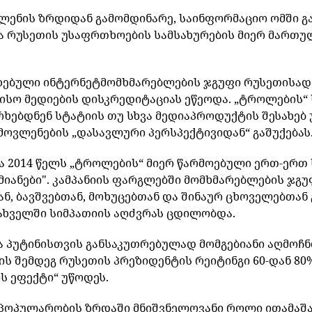
ვლენის
ზრდიდან
გამომდინარე
,
საინფორმაციო
ომში
გ
ა
რუსეთის
უსაფრთხოების
სამსახურების
მიერ
მართუ
ზებული
ინტერნეტმომხმარებლების
ჯგუფი
რუსეთისად
ისო
მედიების
დისკრედიტაციას
ეწეოდა
. „
ტროლების
“
რხებდნენ
სტატიის
თუ
სხვა
მედიაპროდუქტის
შესახებ
მოვლენების
„
დასავლური
პერსპექტივიდან
“
გაშუქებას
ა
2014
წელს
„
ტროლების
“
მიერ
წარმოებული
ერთ
-
ერთ
მიანები
".
კამპანიის
ფარგლებში
მომხმარებლების
ჯგუ
ან
,
ბავშვებთან
,
მოხუცებთან
და
შინაურ
ცხოველებთან
ახველში
სიმპათიის
აღძვრას
ცდილობდა
.
ა
პუტინისთვის
განსაკუთრებულად
მომგებიანი
აღმოჩ
ის
შემდეგ
რუსეთის
პრეზიდენტის
რეიტინგი
60-
დან
80
ის
ეფექტი
“
უწოდეს
.
პოპულარობის
ზრდაში
მნიშვნელოვანი
როლი
ითამაშ