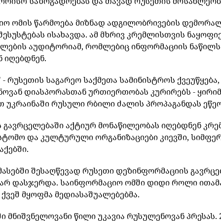
შორისო
საზოგადოებას
და
თავად
რუსეთის
მოსახლეობ
იო
ომის
წარმოება
მიზნად
ადგილობრივების
დემორალ
შესუსტებას
ისახავდა
.
ამ
მხრივ
კრემლისთვის
ნაყოფი
ელების
აუდიტორიამ
,
რომლებიც
ინფორმაციის
ნაწილს
ნ
იღებდნენ
.
" -
რუსეთის
საგარეო
საქმეთა
სამინისტროს
ქვეუწყება
ნოვან
დიასპორასთან
ურთიერთობას
კურირებს
-
ყირი
თ
უკრაინაში
რუსული
რბილი
ძალის
პროპაგანდას
ეწე
ს
გავრცელებაში
აქტიურ
მონაწილეობას
იღებდნენ
კრე
სტომო
და
კულტურული
ორგანიზაციები
კიევში
,
სიმფე
აქებში
.
მასებში
შესაღწევად
რუსეთი
დეზინფორმაციის
გავრცე
არ
დასჯერდა
.
საინფორმაციო
ომში
დიდი
როლი
ითამ
ქვეშ
მყოფმა
მედიასაშუალებებმა
.
ში
მნიშვნელოვანი
წილი
უკავია
რუსულენოვან
პრესას
.