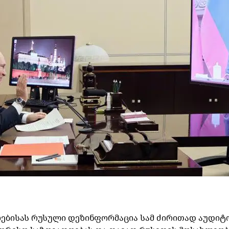
ებისას
რუსული
დეზინფორმაცია
სამ
ძირითად
აუდიტ