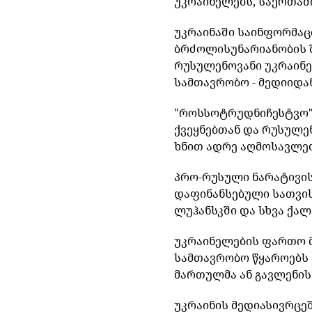
უკრაინელებს
,
საერთა
უკრაინაში
საინფორმაც
ბრძოლისუნარიანობის
რუსულენოვანი
უკრაინ
სამთავრობო
-
მედიიდა
"
როსსოტრუდნიჩესტვო
ქვეყნებთან
და
რუსულე
ხნით
ადრე
აღმოსავლე
პრო
-
რუსული
ნარატივი
დაფინანსებული
სათვი
ლუჰანსკში
და
სხვა
ქალ
უკრაინელების
ფართო
სამთავრობო
წყაროებს
მართულმა
ან
გავლენის
უკრაინის
მედიასივრცე