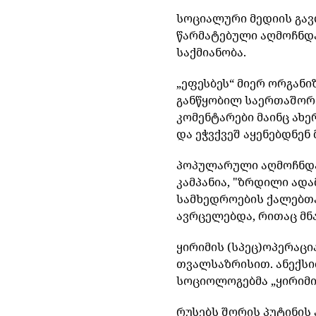
სოციალური
მედიის
გა
წარმატებული
აღმოჩნდ
საქმიანობა
.
„
ეფესბეს
“
მიერ
ორგანი
განწყობილ
საერთაშორ
კომენტარები
მაინც
ახე
და
ეჭვქვეშ
აყენებდნენ
პოპულარული
აღმოჩნდ
კამპანია
, "
ზრდილი
ადა
სამხედროების
ქალებთ
ავრცელებდა
,
რითაც
მნ
ყირიმის
(
სპეც
)
ოპერაცი
თვალსაზრისით
.
ანექსი
სოციოლოგებმა
„
ყირიმ
რუსებს
შორის
პუტინის