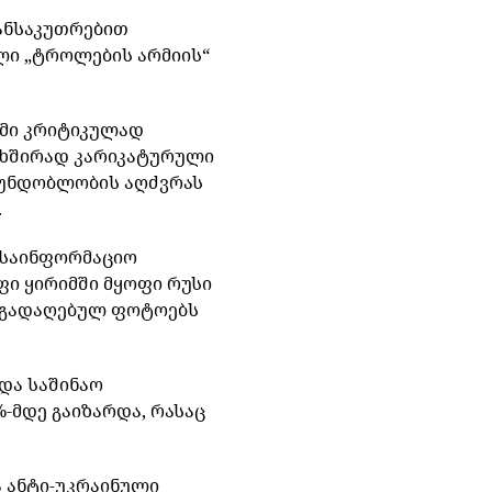
ანსაკუთრებით
ლი
„
ტროლების
არმიის
“
მი
კრიტიკულად
ხშირად
კარიკატურული
უნდობლობის
აღძვრას
.
საინფორმაციო
ფი
ყირიმში
მყოფი
რუსი
გადაღებულ
ფოტოებს
ნდა
საშინაო
%-
მდე
გაიზარდა
,
რასაც
ა
ანტი
-
უკრაინული