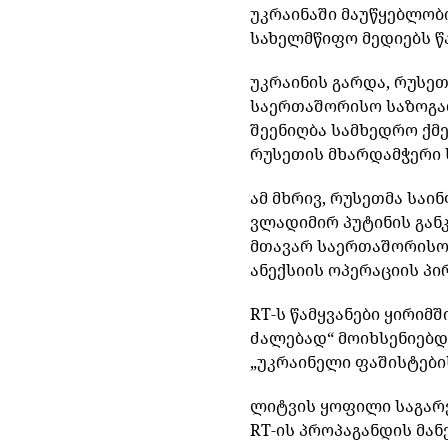
უკრაინაში
მაუწყებლობ
სახელმწიფო
მედიებს
წ
უკრაინის
გარდა
,
რუსეთ
საერთაშორისო
საზოგ
შეენიღბა
სამხედრო ქმე
რუსეთის მხარდამჭერი ს
ამ
მხრივ
,
რუსეთმა
საი
ვლადიმირ პუტინის გა
მთავარ
საერთაშორის
ანექსიის
ოპერაციის
პი
RT-
ს
წამყვანები
ყირიმშ
ძალებად
“
მოიხსენიებდ
„
უკრაინელი
ფაშისტები
ლიტვის
ყოფილი
საგარ
RT-
ის
პროპაგანდის
მან