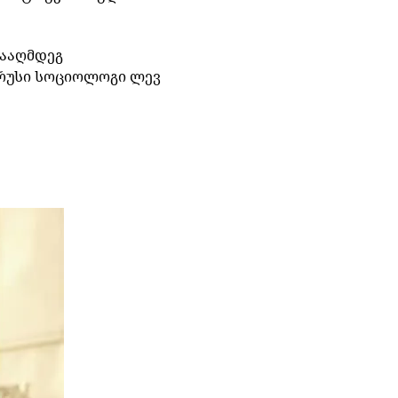
ნააღმდეგ
რუსი
სოციოლოგი
ლევ