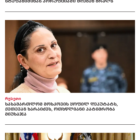
ᲡᲢᲔᲤᲐᲜᲘᲨᲘᲜᲐᲡ ᲙᲝᲠᲣᲤᲪᲘᲐᲨᲘ ᲡᲓᲔᲑᲔᲜ ᲑᲠᲐᲚᲡ
რუსეთი
ᲡᲐᲡᲐᲛᲐᲠᲗᲚᲝᲛ ᲛᲝᲡᲙᲝᲕᲘᲡ ᲧᲝᲤᲘᲚ ᲓᲔᲞᲣᲢᲐᲢᲡ,
ᲥᲔᲗᲔᲕᲐᲜ ᲮᲐᲠᲐᲘᲫᲔᲡ, ᲝᲗᲮᲬᲚᲘᲐᲜᲘ ᲞᲐᲢᲘᲛᲠᲝᲑᲐ
ᲛᲘᲣᲡᲐᲯᲐ