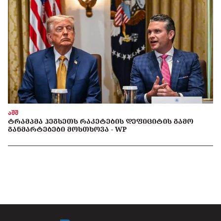
აშშ
ᲢᲠᲐᲛᲞᲛᲐ ᲰᲔᲒᲡᲔᲗᲡ ᲠᲐᲙᲔᲢᲔᲑᲘᲡ ᲓᲔᲤᲘᲪᲘᲢᲘᲡ ᲒᲐᲛᲝ
ᲒᲐᲜᲛᲐᲠᲢᲔᲑᲔᲑᲘ ᲛᲝᲡᲗᲮᲝᲕᲐ - WP