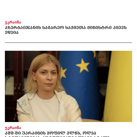
უკრაინა
ᲐᲖᲔᲠᲑᲐᲘᲯᲐᲜᲘᲡ ᲡᲐᲒᲐᲠᲔᲝ ᲡᲐᲥᲛᲔᲗᲐ ᲛᲘᲜᲘᲡᲢᲠᲘ ᲙᲘᲔᲕᲡ
ᲔᲬᲕᲘᲐ
უკრაინა
ᲐᲨᲨ-ᲨᲘ ᲣᲙᲠᲐᲘᲜᲘᲡ ᲧᲝᲤᲘᲚ ᲔᲚᲩᲡ, ᲝᲚᲰᲐ