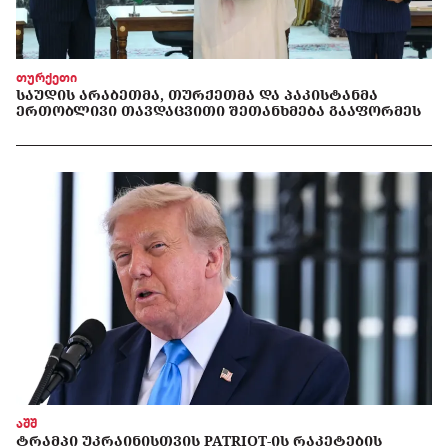
თურქეთი
ᲡᲐᲣᲓᲘᲡ ᲐᲠᲐᲑᲔᲗᲛᲐ, ᲗᲣᲠᲥᲔᲗᲛᲐ ᲓᲐ ᲞᲐᲙᲘᲡᲢᲐᲜᲛᲐ
ᲔᲠᲗᲝᲑᲚᲘᲕᲘ ᲗᲐᲕᲓᲐᲪᲕᲘᲗᲘ ᲨᲔᲗᲐᲜᲮᲛᲔᲑᲐ ᲒᲐᲐᲤᲝᲠᲛᲔᲡ
აშშ
ᲢᲠᲐᲛᲞᲘ ᲣᲙᲠᲐᲘᲜᲘᲡᲗᲕᲘᲡ PATRIOT-ᲘᲡ ᲠᲐᲙᲔᲢᲔᲑᲘᲡ