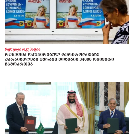
რუსული ოკუპაცია
ᲠᲣᲡᲔᲗᲛᲐ ᲝᲙᲣᲞᲘᲠᲔᲑᲣᲚ ᲢᲔᲠᲘᲢᲝᲠᲘᲔᲑᲖᲔ
ᲣᲙᲠᲐᲘᲜᲔᲚᲔᲑᲡ ᲣᲫᲠᲐᲕᲘ ᲥᲝᲜᲔᲑᲘᲡ 34000 ᲝᲑᲘᲔᲥᲢᲘ
ᲩᲐᲛᲝᲐᲠᲗᲕᲐ