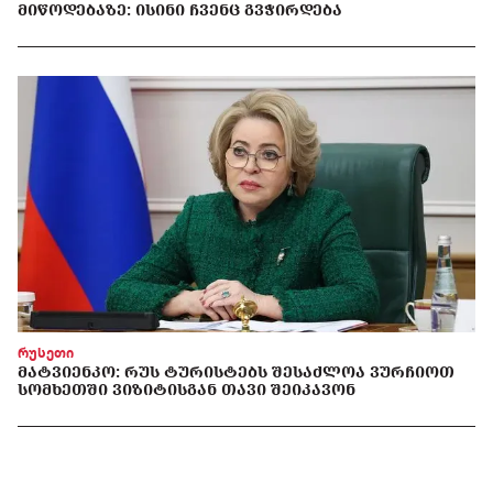
ᲛᲘᲬᲝᲓᲔᲑᲐᲖᲔ: ᲘᲡᲘᲜᲘ ᲩᲕᲔᲜᲪ ᲒᲕᲭᲘᲠᲓᲔᲑᲐ
რუსეთი
ᲛᲐᲢᲕᲘᲔᲜᲙᲝ: ᲠᲣᲡ ᲢᲣᲠᲘᲡᲢᲔᲑᲡ ᲨᲔᲡᲐᲫᲚᲝᲐ ᲕᲣᲠᲩᲘᲝᲗ
ᲡᲝᲛᲮᲔᲗᲨᲘ ᲕᲘᲖᲘᲢᲘᲡᲒᲐᲜ ᲗᲐᲕᲘ ᲨᲔᲘᲙᲐᲕᲝᲜ