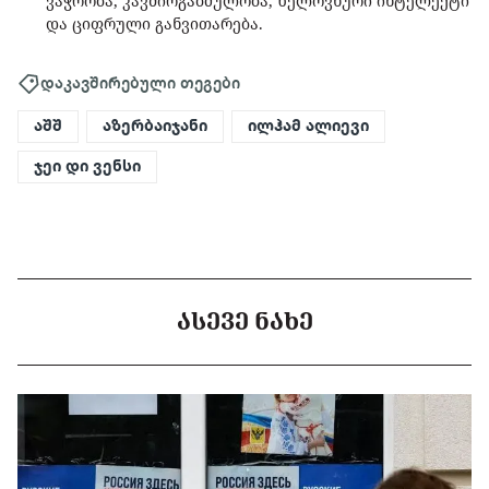
ვაჭრობა, კავშირგაბმულობა, ხელოვნური ინტელექტი
და ციფრული განვითარება.
დაკავშირებული თეგები
აშშ
აზერბაიჯანი
ილჰამ ალიევი
ჯეი დი ვენსი
ᲐᲡᲔᲕᲔ ᲜᲐᲮᲔ