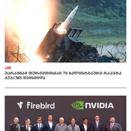
აშშ
ᲣᲙᲠᲐᲘᲜᲐᲛ ᲗᲣᲠᲥᲔᲗᲘᲡᲒᲐᲜ 70 ᲑᲐᲚᲘᲡᲢᲘᲙᲣᲠᲘ ᲠᲐᲙᲔᲢᲐ
ATACMS ᲨᲔᲘᲡᲧᲘᲓᲐ