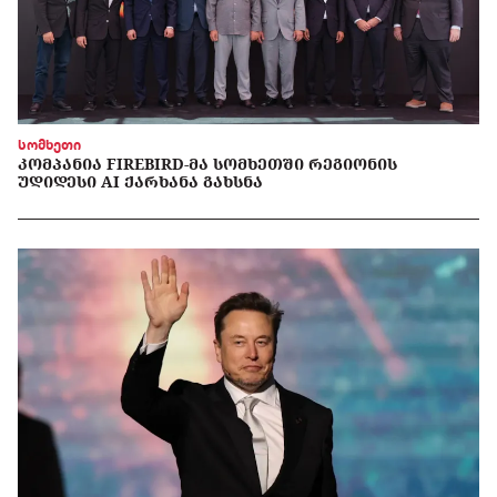
სომხეთი
ᲙᲝᲛᲞᲐᲜᲘᲐ FIREBIRD-ᲛᲐ ᲡᲝᲛᲮᲔᲗᲨᲘ ᲠᲔᲒᲘᲝᲜᲘᲡ
ᲣᲓᲘᲓᲔᲡᲘ AI ᲥᲐᲠᲮᲐᲜᲐ ᲒᲐᲮᲡᲜᲐ