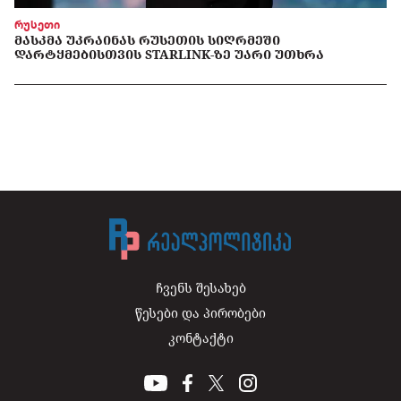
რუსეთი
ᲛᲐᲡᲙᲛᲐ ᲣᲙᲠᲐᲘᲜᲐᲡ ᲠᲣᲡᲔᲗᲘᲡ ᲡᲘᲦᲠᲛᲔᲨᲘ
ᲓᲐᲠᲢᲧᲛᲔᲑᲘᲡᲗᲕᲘᲡ STARLINK-ᲖᲔ ᲣᲐᲠᲘ ᲣᲗᲮᲠᲐ
ჩვენს შესახებ
წესები და პირობები
კონტაქტი