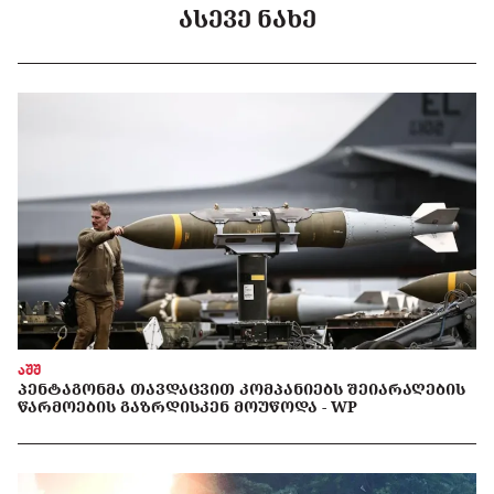
ᲐᲡᲔᲕᲔ ᲜᲐᲮᲔ
აშშ
ᲞᲔᲜᲢᲐᲒᲝᲜᲛᲐ ᲗᲐᲕᲓᲐᲪᲕᲘᲗ ᲙᲝᲛᲞᲐᲜᲘᲔᲑᲡ ᲨᲔᲘᲐᲠᲐᲦᲔᲑᲘᲡ
ᲬᲐᲠᲛᲝᲔᲑᲘᲡ ᲒᲐᲖᲠᲓᲘᲡᲙᲔᲜ ᲛᲝᲣᲬᲝᲓᲐ - WP