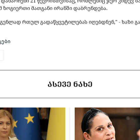
 დანარჩენი 21 წევრისთვისაც, რომლებიც ჯერ კიდევ ს
მ ზოგიერთი მათგანი ირანში დაბრუნდება.
გენლად რთულ გადაწყვეტილებას იღებდნენ," - ხაზი გა
გები
ᲐᲡᲔᲕᲔ ᲜᲐᲮᲔ