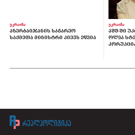
უკრაინა
უკრაინა
ᲐᲖᲔᲠᲑᲐᲘᲯᲐᲜᲘᲡ ᲡᲐᲒᲐᲠᲔᲝ
ᲐᲨᲨ-ᲨᲘ Უ
ᲡᲐᲥᲛᲔᲗᲐ ᲛᲘᲜᲘᲡᲢᲠᲘ ᲙᲘᲔᲕᲡ ᲔᲬᲕᲘᲐ
ᲝᲚᲰᲐ ᲡᲢ
ᲙᲝᲠᲣᲞᲪᲘᲐ