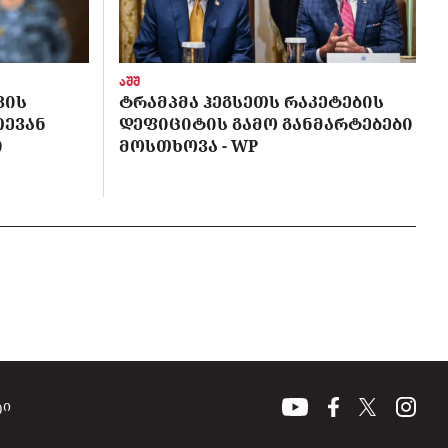
აშშ
ᲕᲘᲡ
ᲢᲠᲐᲛᲞᲛᲐ ᲰᲔᲒᲡᲔᲗᲡ ᲠᲐᲙᲔᲢᲔᲑᲘᲡ
ᲗᲔᲕᲐᲜ
ᲓᲔᲤᲘᲪᲘᲢᲘᲡ ᲒᲐᲛᲝ ᲒᲐᲜᲛᲐᲠᲢᲔᲑᲔᲑᲘ
Ი
ᲛᲝᲡᲗᲮᲝᲕᲐ - WP
ტი