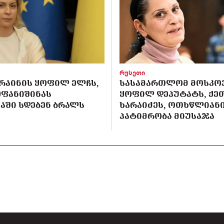
რუსეთი
ᲙᲠᲐᲘᲜᲘᲡ ᲧᲝᲤᲘᲚ ᲔᲚᲩᲡ,
ᲡᲐᲡᲐᲛᲐᲠᲗᲚᲝᲛ ᲛᲝᲡᲙᲝ
ᲔᲤᲐᲜᲘᲨᲘᲜᲐᲡ
ᲧᲝᲤᲘᲚ ᲓᲔᲞᲣᲢᲐᲢᲡ, ᲥᲔ
ᲐᲨᲘ ᲡᲓᲔᲑᲔᲜ ᲑᲠᲐᲚᲡ
ᲮᲐᲠᲐᲘᲫᲔᲡ, ᲝᲗᲮᲬᲚᲘᲐᲜ
ᲞᲐᲢᲘᲛᲠᲝᲑᲐ ᲛᲘᲣᲡᲐᲯᲐ