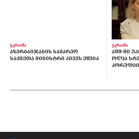
უკრაინა
უკრაინა
ᲐᲖᲔᲠᲑᲐᲘᲯᲐᲜᲘᲡ ᲡᲐᲒᲐᲠᲔᲝ
ᲐᲨᲨ-ᲨᲘ Უ
ᲡᲐᲥᲛᲔᲗᲐ ᲛᲘᲜᲘᲡᲢᲠᲘ ᲙᲘᲔᲕᲡ ᲔᲬᲕᲘᲐ
ᲝᲚᲰᲐ ᲡᲢ
ᲙᲝᲠᲣᲤᲪᲘ