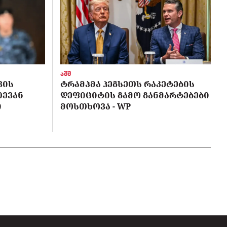
აშშ
ᲕᲘᲡ
ᲢᲠᲐᲛᲞᲛᲐ ᲰᲔᲒᲡᲔᲗᲡ ᲠᲐᲙᲔᲢᲔᲑᲘᲡ
ᲗᲔᲕᲐᲜ
ᲓᲔᲤᲘᲪᲘᲢᲘᲡ ᲒᲐᲛᲝ ᲒᲐᲜᲛᲐᲠᲢᲔᲑᲔᲑᲘ
Ი
ᲛᲝᲡᲗᲮᲝᲕᲐ - WP