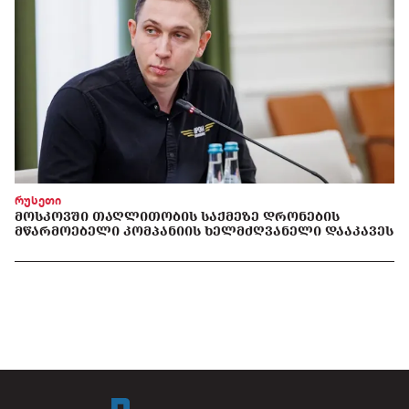
რუსეთი
ᲛᲝᲡᲙᲝᲕᲨᲘ ᲗᲐᲦᲚᲘᲗᲝᲑᲘᲡ ᲡᲐᲥᲛᲔᲖᲔ ᲓᲠᲝᲜᲔᲑᲘᲡ
ᲛᲬᲐᲠᲛᲝᲔᲑᲔᲚᲘ ᲙᲝᲛᲞᲐᲜᲘᲘᲡ ᲮᲔᲚᲛᲫᲦᲕᲐᲜᲔᲚᲘ ᲓᲐᲐᲙᲐᲕᲔᲡ