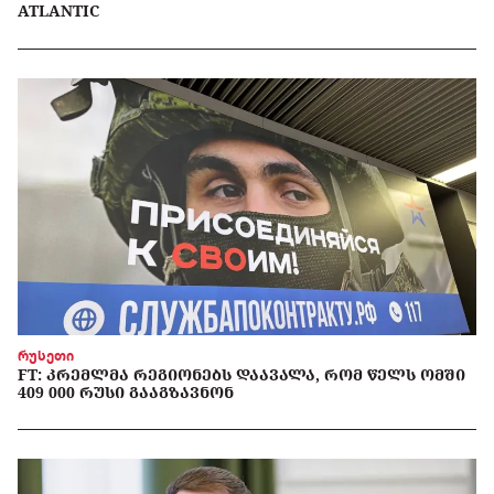
ATLANTIC
რუსეთი
FT: ᲙᲠᲔᲛᲚᲛᲐ ᲠᲔᲒᲘᲝᲜᲔᲑᲡ ᲓᲐᲐᲕᲐᲚᲐ, ᲠᲝᲛ ᲬᲔᲚᲡ ᲝᲛᲨᲘ
409 000 ᲠᲣᲡᲘ ᲒᲐᲐᲒᲖᲐᲕᲜᲝᲜ