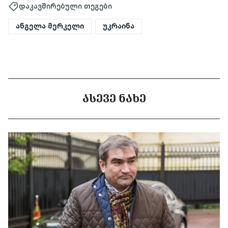
დაკავშირებული თეგები
ანგელა მერკელი
უკრაინა
ᲐᲡᲔᲕᲔ ᲜᲐᲮᲔ