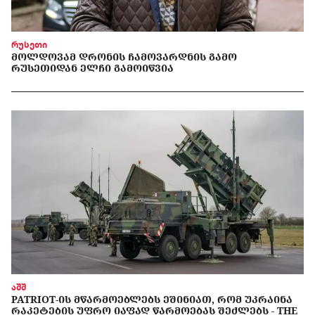
რუსეთი
ᲛᲝᲚᲓᲝᲕᲐᲛ ᲓᲠᲝᲜᲘᲡ ᲩᲐᲛᲝᲕᲐᲠᲓᲜᲘᲡ ᲒᲐᲛᲝ
ᲠᲣᲡᲔᲗᲘᲓᲐᲜ ᲔᲚᲩᲘ ᲒᲐᲛᲝᲘᲬᲕᲘᲐ
აშშ
PATRIOT-ᲘᲡ ᲛᲬᲐᲠᲛᲝᲔᲑᲚᲔᲑᲡ ᲔᲨᲘᲜᲘᲐᲗ, ᲠᲝᲛ ᲣᲙᲠᲐᲘᲜᲐ
ᲠᲐᲙᲔᲢᲔᲑᲘᲡ ᲣᲤᲠᲝ ᲘᲐᲤᲐᲓ ᲬᲐᲠᲛᲝᲔᲑᲐᲡ ᲨᲔᲫᲚᲔᲑᲡ - THE