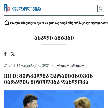
ახალი ამბები
გრძლად საკითხავი
დეზინფორმაცია
ვიდეოები
პოდ
ᲐᲮᲐᲚᲘ ᲐᲛᲑᲔᲑᲘ
21:04 | 14 დეკემბერი, 2021 —
ანგელა მერკელი
BILD: ᲛᲔᲠᲙᲔᲚᲛᲐ ᲣᲙᲠᲐᲘᲜᲘᲡᲗᲕᲘᲡ
ᲘᲐᲠᲐᲦᲘᲡ ᲛᲘᲬᲝᲓᲔᲑᲐ ᲓᲐᲑᲚᲝᲙᲐ