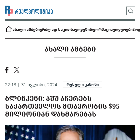
ახალი ამბები
გრძლად საკითხავი
დეზინფორმაცია
ვიდეოები
პოდ
ᲐᲮᲐᲚᲘ ᲐᲛᲑᲔᲑᲘ
22:13 | 31 ივლისი, 2024 —
რუსული კანონი
ᲑᲚᲘᲜᲙᲔᲜᲘ: ᲐᲨᲨ ᲐᲩᲔᲠᲔᲑᲡ
ᲡᲐᲥᲐᲠᲗᲕᲔᲚᲝᲡ ᲛᲗᲐᲕᲠᲝᲑᲘᲡ $95
ᲛᲘᲚᲘᲝᲜᲘᲐᲜ ᲓᲐᲮᲛᲐᲠᲔᲑᲐᲡ