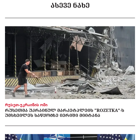
ᲐᲡᲔᲕᲔ ᲜᲐᲮᲔ
რუსეთ-უკრაინის ომი
ᲠᲣᲡᲔᲗᲛᲐ ᲣᲙᲠᲐᲘᲜᲣᲚ ᲛᲐᲠᲙᲔᲢᲞᲚᲔᲘᲡ "ROZETKA"-Ს
ᲣᲛᲡᲮᲕᲘᲚᲔᲡ ᲡᲐᲬᲧᲝᲑᲖᲔ ᲘᲔᲠᲘᲨᲘ ᲛᲘᲘᲢᲐᲜᲐ