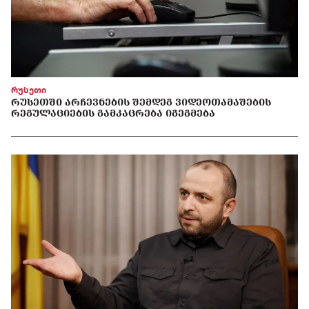
რუსეთი
ᲠᲣᲡᲔᲗᲨᲘ ᲐᲠᲩᲔᲕᲜᲔᲑᲘᲡ ᲨᲔᲛᲓᲔᲒ ᲕᲘᲓᲔᲝᲗᲐᲛᲐᲨᲔᲑᲘᲡ
ᲠᲔᲒᲣᲚᲐᲪᲘᲔᲑᲘᲡ ᲒᲐᲛᲙᲐᲪᲠᲔᲑᲐ ᲘᲒᲔᲒᲛᲔᲑᲐ