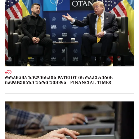
აშშ
ᲢᲠᲐᲛᲞᲛᲐ ᲖᲔᲚᲔᲜᲡᲙᲘᲡ PATRIOT-ᲘᲡ ᲠᲐᲙᲔᲢᲔᲑᲘᲡ
ᲒᲐᲓᲐᲪᲔᲛᲐᲖᲔ ᲣᲐᲠᲘ ᲣᲗᲮᲠᲐ - FINANCIAL TIMES