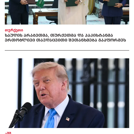
თურქეთი
ᲡᲐᲣᲓᲘᲡ ᲐᲠᲐᲑᲔᲗᲛᲐ, ᲗᲣᲠᲥᲔᲗᲛᲐ ᲓᲐ ᲞᲐᲙᲘᲡᲢᲐᲜᲛᲐ
ᲔᲠᲗᲝᲑᲚᲘᲕᲘ ᲗᲐᲕᲓᲐᲪᲕᲘᲗᲘ ᲨᲔᲗᲐᲜᲮᲛᲔᲑᲐ ᲒᲐᲐᲤᲝᲠᲛᲔᲡ
აშშ