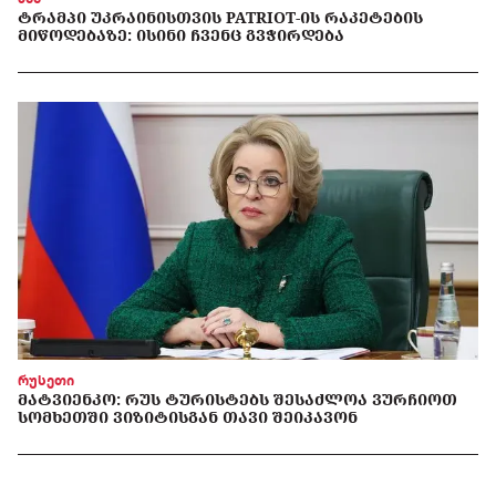
ᲢᲠᲐᲛᲞᲘ ᲣᲙᲠᲐᲘᲜᲘᲡᲗᲕᲘᲡ PATRIOT-ᲘᲡ ᲠᲐᲙᲔᲢᲔᲑᲘᲡ
ᲛᲘᲬᲝᲓᲔᲑᲐᲖᲔ: ᲘᲡᲘᲜᲘ ᲩᲕᲔᲜᲪ ᲒᲕᲭᲘᲠᲓᲔᲑᲐ
რუსეთი
ᲛᲐᲢᲕᲘᲔᲜᲙᲝ: ᲠᲣᲡ ᲢᲣᲠᲘᲡᲢᲔᲑᲡ ᲨᲔᲡᲐᲫᲚᲝᲐ ᲕᲣᲠᲩᲘᲝᲗ
ᲡᲝᲛᲮᲔᲗᲨᲘ ᲕᲘᲖᲘᲢᲘᲡᲒᲐᲜ ᲗᲐᲕᲘ ᲨᲔᲘᲙᲐᲕᲝᲜ