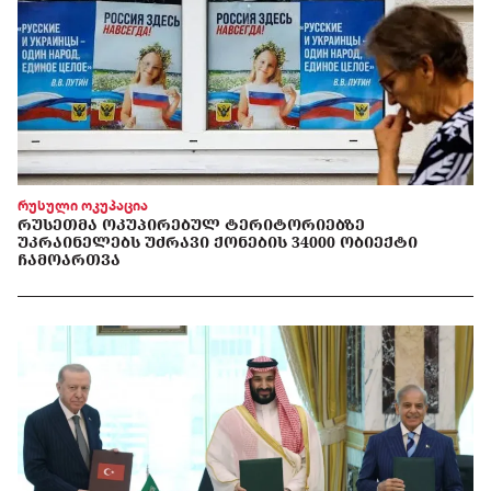
რუსული ოკუპაცია
ᲠᲣᲡᲔᲗᲛᲐ ᲝᲙᲣᲞᲘᲠᲔᲑᲣᲚ ᲢᲔᲠᲘᲢᲝᲠᲘᲔᲑᲖᲔ
ᲣᲙᲠᲐᲘᲜᲔᲚᲔᲑᲡ ᲣᲫᲠᲐᲕᲘ ᲥᲝᲜᲔᲑᲘᲡ 34000 ᲝᲑᲘᲔᲥᲢᲘ
ᲩᲐᲛᲝᲐᲠᲗᲕᲐ