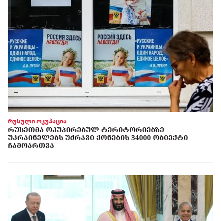
რუსული ოკუპაცია
ᲠᲣᲡᲔᲗᲛᲐ ᲝᲙᲣᲞᲘᲠᲔᲑᲣᲚ ᲢᲔᲠᲘᲢᲝᲠᲘᲔᲑᲖᲔ
ᲣᲙᲠᲐᲘᲜᲔᲚᲔᲑᲡ ᲣᲫᲠᲐᲕᲘ ᲥᲝᲜᲔᲑᲘᲡ 34000 ᲝᲑᲘᲔᲥᲢᲘ
ᲩᲐᲛᲝᲐᲠᲗᲕᲐ