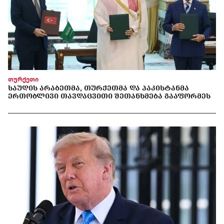
თურქეთი
ᲡᲐᲣᲓᲘᲡ ᲐᲠᲐᲑᲔᲗᲛᲐ, ᲗᲣᲠᲥᲔᲗᲛᲐ ᲓᲐ ᲞᲐᲙᲘᲡᲢᲐᲜᲛᲐ
ᲔᲠᲗᲝᲑᲚᲘᲕᲘ ᲗᲐᲕᲓᲐᲪᲕᲘᲗᲘ ᲨᲔᲗᲐᲜᲮᲛᲔᲑᲐ ᲒᲐᲐᲤᲝᲠᲛᲔᲡ