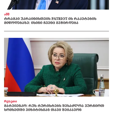
აშშ
ᲢᲠᲐᲛᲞᲘ ᲣᲙᲠᲐᲘᲜᲘᲡᲗᲕᲘᲡ PATRIOT-ᲘᲡ ᲠᲐᲙᲔᲢᲔᲑᲘᲡ
ᲛᲘᲬᲝᲓᲔᲑᲐᲖᲔ: ᲘᲡᲘᲜᲘ ᲩᲕᲔᲜᲪ ᲒᲕᲭᲘᲠᲓᲔᲑᲐ
რუსეთი
ᲛᲐᲢᲕᲘᲔᲜᲙᲝ: ᲠᲣᲡ ᲢᲣᲠᲘᲡᲢᲔᲑᲡ ᲨᲔᲡᲐᲫᲚᲝᲐ ᲕᲣᲠᲩᲘᲝᲗ
ᲡᲝᲛᲮᲔᲗᲨᲘ ᲕᲘᲖᲘᲢᲘᲡᲒᲐᲜ ᲗᲐᲕᲘ ᲨᲔᲘᲙᲐᲕᲝᲜ