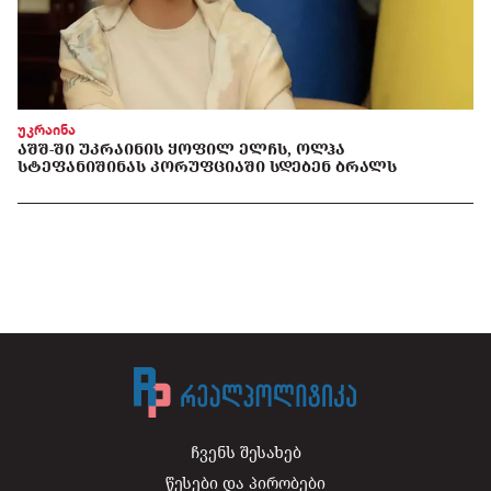
უკრაინა
ᲐᲨᲨ-ᲨᲘ ᲣᲙᲠᲐᲘᲜᲘᲡ ᲧᲝᲤᲘᲚ ᲔᲚᲩᲡ, ᲝᲚᲰᲐ
ᲡᲢᲔᲤᲐᲜᲘᲨᲘᲜᲐᲡ ᲙᲝᲠᲣᲤᲪᲘᲐᲨᲘ ᲡᲓᲔᲑᲔᲜ ᲑᲠᲐᲚᲡ
ჩვენს შესახებ
წესები და პირობები