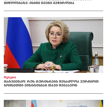
ᲛᲘᲬᲝᲓᲔᲑᲐᲖᲔ: ᲘᲡᲘᲜᲘ ᲩᲕᲔᲜᲪ ᲒᲕᲭᲘᲠᲓᲔᲑᲐ
რუსეთი
ᲛᲐᲢᲕᲘᲔᲜᲙᲝ: ᲠᲣᲡ ᲢᲣᲠᲘᲡᲢᲔᲑᲡ ᲨᲔᲡᲐᲫᲚᲝᲐ ᲕᲣᲠᲩᲘᲝᲗ
ᲡᲝᲛᲮᲔᲗᲨᲘ ᲕᲘᲖᲘᲢᲘᲡᲒᲐᲜ ᲗᲐᲕᲘ ᲨᲔᲘᲙᲐᲕᲝᲜ