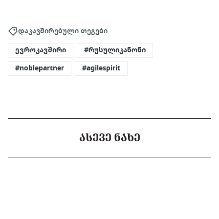
დაკავშირებული თეგები
ევროკავშირი
#რუსულიკანონი
#noblepartner
#agilespirit
ᲐᲡᲔᲕᲔ ᲜᲐᲮᲔ