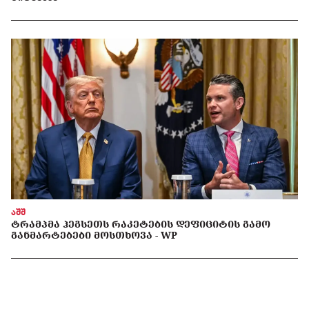
აშშ
ᲢᲠᲐᲛᲞᲛᲐ ᲰᲔᲒᲡᲔᲗᲡ ᲠᲐᲙᲔᲢᲔᲑᲘᲡ ᲓᲔᲤᲘᲪᲘᲢᲘᲡ ᲒᲐᲛᲝ
ᲒᲐᲜᲛᲐᲠᲢᲔᲑᲔᲑᲘ ᲛᲝᲡᲗᲮᲝᲕᲐ - WP