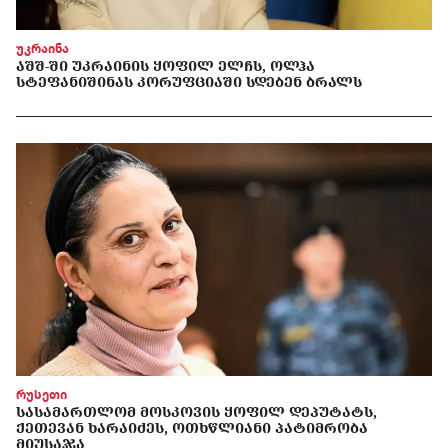
უკრაინა
ᲐᲨᲨ-ᲨᲘ ᲣᲙᲠᲐᲘᲜᲘᲡ ᲧᲝᲤᲘᲚ ᲔᲚᲩᲡ, ᲝᲚᲰᲐ
ᲡᲢᲔᲤᲐᲜᲘᲨᲘᲜᲐᲡ ᲙᲝᲠᲣᲤᲪᲘᲐᲨᲘ ᲡᲓᲔᲑᲔᲜ ᲑᲠᲐᲚᲡ
რუსეთი
ᲡᲐᲡᲐᲛᲐᲠᲗᲚᲝᲛ ᲛᲝᲡᲙᲝᲕᲘᲡ ᲧᲝᲤᲘᲚ ᲓᲔᲞᲣᲢᲐᲢᲡ,
ᲥᲔᲗᲔᲕᲐᲜ ᲮᲐᲠᲐᲘᲫᲔᲡ, ᲝᲗᲮᲬᲚᲘᲐᲜᲘ ᲞᲐᲢᲘᲛᲠᲝᲑᲐ
ᲛᲘᲣᲡᲐᲯᲐ