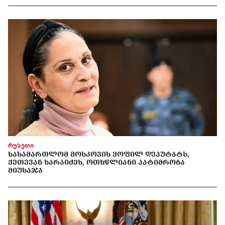
რუსეთი
ᲡᲐᲡᲐᲛᲐᲠᲗᲚᲝᲛ ᲛᲝᲡᲙᲝᲕᲘᲡ ᲧᲝᲤᲘᲚ ᲓᲔᲞᲣᲢᲐᲢᲡ,
ᲥᲔᲗᲔᲕᲐᲜ ᲮᲐᲠᲐᲘᲫᲔᲡ, ᲝᲗᲮᲬᲚᲘᲐᲜᲘ ᲞᲐᲢᲘᲛᲠᲝᲑᲐ
ᲛᲘᲣᲡᲐᲯᲐ