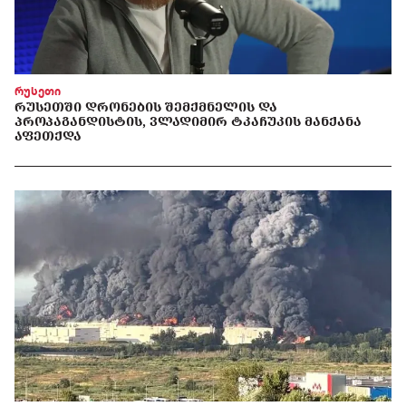
რუსეთი
ᲠᲣᲡᲔᲗᲨᲘ ᲓᲠᲝᲜᲔᲑᲘᲡ ᲨᲔᲛᲥᲛᲜᲔᲚᲘᲡ ᲓᲐ
ᲞᲠᲝᲞᲐᲒᲐᲜᲓᲘᲡᲢᲘᲡ, ᲕᲚᲐᲓᲘᲛᲘᲠ ᲢᲙᲐᲩᲣᲙᲘᲡ ᲛᲐᲜᲥᲐᲜᲐ
ᲐᲤᲔᲗᲥᲓᲐ