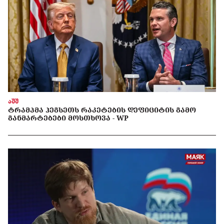
აშშ
ᲢᲠᲐᲛᲞᲛᲐ ᲰᲔᲒᲡᲔᲗᲡ ᲠᲐᲙᲔᲢᲔᲑᲘᲡ ᲓᲔᲤᲘᲪᲘᲢᲘᲡ ᲒᲐᲛᲝ
ᲒᲐᲜᲛᲐᲠᲢᲔᲑᲔᲑᲘ ᲛᲝᲡᲗᲮᲝᲕᲐ - WP