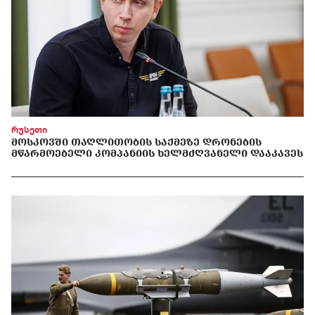
რუსეთი
ᲛᲝᲡᲙᲝᲕᲨᲘ ᲗᲐᲦᲚᲘᲗᲝᲑᲘᲡ ᲡᲐᲥᲛᲔᲖᲔ ᲓᲠᲝᲜᲔᲑᲘᲡ
ᲛᲬᲐᲠᲛᲝᲔᲑᲔᲚᲘ ᲙᲝᲛᲞᲐᲜᲘᲘᲡ ᲮᲔᲚᲛᲫᲦᲕᲐᲜᲔᲚᲘ ᲓᲐᲐᲙᲐᲕᲔᲡ