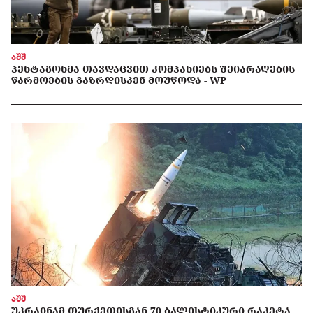
აშშ
ᲞᲔᲜᲢᲐᲒᲝᲜᲛᲐ ᲗᲐᲕᲓᲐᲪᲕᲘᲗ ᲙᲝᲛᲞᲐᲜᲘᲔᲑᲡ ᲨᲔᲘᲐᲠᲐᲦᲔᲑᲘᲡ
ᲬᲐᲠᲛᲝᲔᲑᲘᲡ ᲒᲐᲖᲠᲓᲘᲡᲙᲔᲜ ᲛᲝᲣᲬᲝᲓᲐ - WP
აშშ
ᲣᲙᲠᲐᲘᲜᲐᲛ ᲗᲣᲠᲥᲔᲗᲘᲡᲒᲐᲜ 70 ᲑᲐᲚᲘᲡᲢᲘᲙᲣᲠᲘ ᲠᲐᲙᲔᲢᲐ