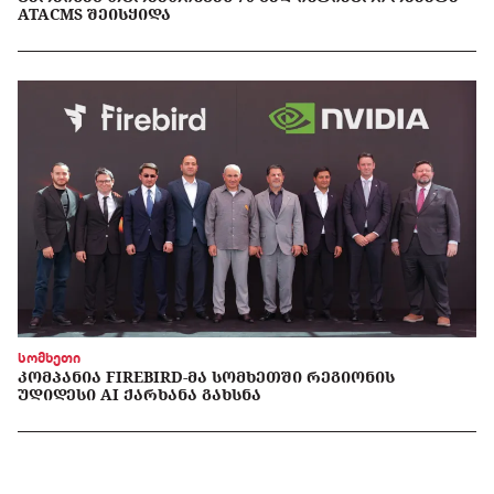
ATACMS ᲨᲔᲘᲡᲧᲘᲓᲐ
სომხეთი
ᲙᲝᲛᲞᲐᲜᲘᲐ FIREBIRD-ᲛᲐ ᲡᲝᲛᲮᲔᲗᲨᲘ ᲠᲔᲒᲘᲝᲜᲘᲡ
ᲣᲓᲘᲓᲔᲡᲘ AI ᲥᲐᲠᲮᲐᲜᲐ ᲒᲐᲮᲡᲜᲐ