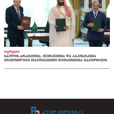
თურქეთი
ᲡᲐᲣᲓᲘᲡ ᲐᲠᲐᲑᲔᲗᲛᲐ, ᲗᲣᲠᲥᲔᲗᲛᲐ ᲓᲐ ᲞᲐᲙᲘᲡᲢᲐᲜᲛᲐ
ᲔᲠᲗᲝᲑᲚᲘᲕᲘ ᲗᲐᲕᲓᲐᲪᲕᲘᲗᲘ ᲨᲔᲗᲐᲜᲮᲛᲔᲑᲐ ᲒᲐᲐᲤᲝᲠᲛᲔᲡ