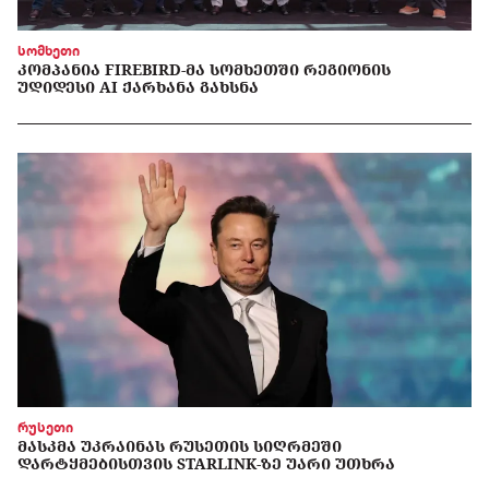
სომხეთი
ᲙᲝᲛᲞᲐᲜᲘᲐ FIREBIRD-ᲛᲐ ᲡᲝᲛᲮᲔᲗᲨᲘ ᲠᲔᲒᲘᲝᲜᲘᲡ
ᲣᲓᲘᲓᲔᲡᲘ AI ᲥᲐᲠᲮᲐᲜᲐ ᲒᲐᲮᲡᲜᲐ
რუსეთი
ᲛᲐᲡᲙᲛᲐ ᲣᲙᲠᲐᲘᲜᲐᲡ ᲠᲣᲡᲔᲗᲘᲡ ᲡᲘᲦᲠᲛᲔᲨᲘ
ᲓᲐᲠᲢᲧᲛᲔᲑᲘᲡᲗᲕᲘᲡ STARLINK-ᲖᲔ ᲣᲐᲠᲘ ᲣᲗᲮᲠᲐ