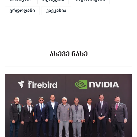
ერდოღანი
კავკასია
ᲐᲡᲔᲕᲔ ᲜᲐᲮᲔ