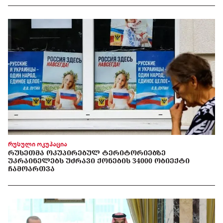
რუსული ოკუპაცია
ᲠᲣᲡᲔᲗᲛᲐ ᲝᲙᲣᲞᲘᲠᲔᲑᲣᲚ ᲢᲔᲠᲘᲢᲝᲠᲘᲔᲑᲖᲔ
ᲣᲙᲠᲐᲘᲜᲔᲚᲔᲑᲡ ᲣᲫᲠᲐᲕᲘ ᲥᲝᲜᲔᲑᲘᲡ 34000 ᲝᲑᲘᲔᲥᲢᲘ
ᲩᲐᲛᲝᲐᲠᲗᲕᲐ