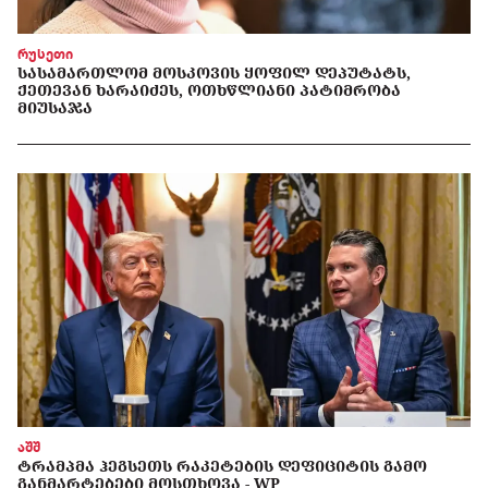
რუსეთი
ᲡᲐᲡᲐᲛᲐᲠᲗᲚᲝᲛ ᲛᲝᲡᲙᲝᲕᲘᲡ ᲧᲝᲤᲘᲚ ᲓᲔᲞᲣᲢᲐᲢᲡ,
ᲥᲔᲗᲔᲕᲐᲜ ᲮᲐᲠᲐᲘᲫᲔᲡ, ᲝᲗᲮᲬᲚᲘᲐᲜᲘ ᲞᲐᲢᲘᲛᲠᲝᲑᲐ
ᲛᲘᲣᲡᲐᲯᲐ
აშშ
ᲢᲠᲐᲛᲞᲛᲐ ᲰᲔᲒᲡᲔᲗᲡ ᲠᲐᲙᲔᲢᲔᲑᲘᲡ ᲓᲔᲤᲘᲪᲘᲢᲘᲡ ᲒᲐᲛᲝ
ᲒᲐᲜᲛᲐᲠᲢᲔᲑᲔᲑᲘ ᲛᲝᲡᲗᲮᲝᲕᲐ - WP