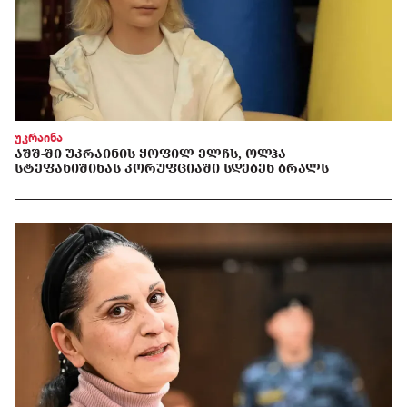
უკრაინა
ᲐᲨᲨ-ᲨᲘ ᲣᲙᲠᲐᲘᲜᲘᲡ ᲧᲝᲤᲘᲚ ᲔᲚᲩᲡ, ᲝᲚᲰᲐ
ᲡᲢᲔᲤᲐᲜᲘᲨᲘᲜᲐᲡ ᲙᲝᲠᲣᲤᲪᲘᲐᲨᲘ ᲡᲓᲔᲑᲔᲜ ᲑᲠᲐᲚᲡ