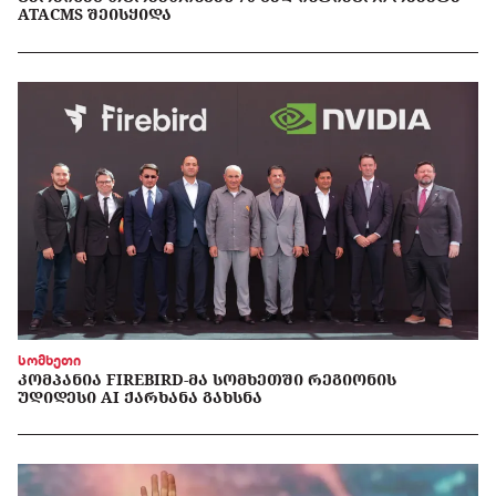
ATACMS ᲨᲔᲘᲡᲧᲘᲓᲐ
სომხეთი
ᲙᲝᲛᲞᲐᲜᲘᲐ FIREBIRD-ᲛᲐ ᲡᲝᲛᲮᲔᲗᲨᲘ ᲠᲔᲒᲘᲝᲜᲘᲡ
ᲣᲓᲘᲓᲔᲡᲘ AI ᲥᲐᲠᲮᲐᲜᲐ ᲒᲐᲮᲡᲜᲐ