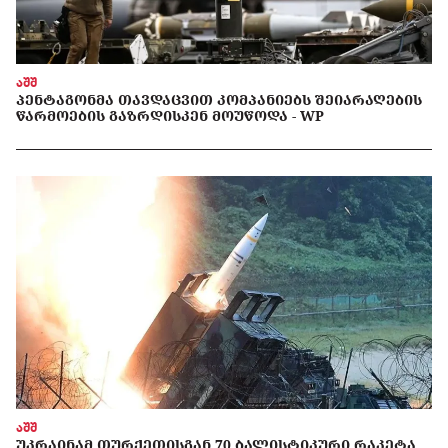
აშშ
ᲞᲔᲜᲢᲐᲒᲝᲜᲛᲐ ᲗᲐᲕᲓᲐᲪᲕᲘᲗ ᲙᲝᲛᲞᲐᲜᲘᲔᲑᲡ ᲨᲔᲘᲐᲠᲐᲦᲔᲑᲘᲡ
ᲬᲐᲠᲛᲝᲔᲑᲘᲡ ᲒᲐᲖᲠᲓᲘᲡᲙᲔᲜ ᲛᲝᲣᲬᲝᲓᲐ - WP
აშშ
ᲣᲙᲠᲐᲘᲜᲐᲛ ᲗᲣᲠᲥᲔᲗᲘᲡᲒᲐᲜ 70 ᲑᲐᲚᲘᲡᲢᲘᲙᲣᲠᲘ ᲠᲐᲙᲔᲢᲐ