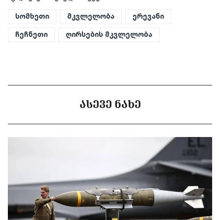
სომხეთი
მკვლელობა
ერევანი
ჩეჩნეთი
ღირსების მკვლელობა
ᲐᲡᲔᲕᲔ ᲜᲐᲮᲔ