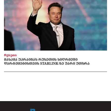
რუსეთი
ᲛᲐᲡᲙᲛᲐ ᲣᲙᲠᲐᲘᲜᲐᲡ ᲠᲣᲡᲔᲗᲘᲡ ᲡᲘᲦᲠᲛᲔᲨᲘ
ᲓᲐᲠᲢᲧᲛᲔᲑᲘᲡᲗᲕᲘᲡ STARLINK-ᲖᲔ ᲣᲐᲠᲘ ᲣᲗᲮᲠᲐ