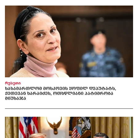
რუსეთი
ᲡᲐᲡᲐᲛᲐᲠᲗᲚᲝᲛ ᲛᲝᲡᲙᲝᲕᲘᲡ ᲧᲝᲤᲘᲚ ᲓᲔᲞᲣᲢᲐᲢᲡ,
ᲥᲔᲗᲔᲕᲐᲜ ᲮᲐᲠᲐᲘᲫᲔᲡ, ᲝᲗᲮᲬᲚᲘᲐᲜᲘ ᲞᲐᲢᲘᲛᲠᲝᲑᲐ
ᲛᲘᲣᲡᲐᲯᲐ