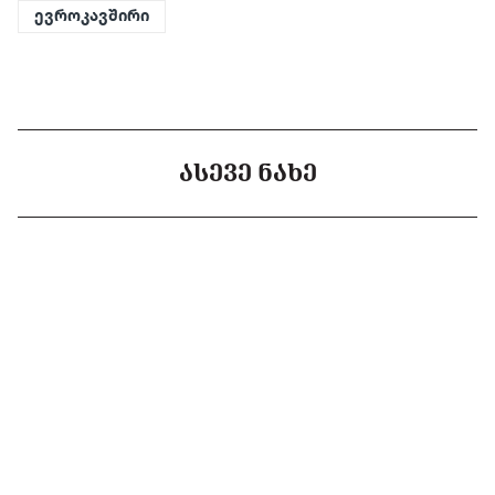
ევროკავშირი
ᲐᲡᲔᲕᲔ ᲜᲐᲮᲔ