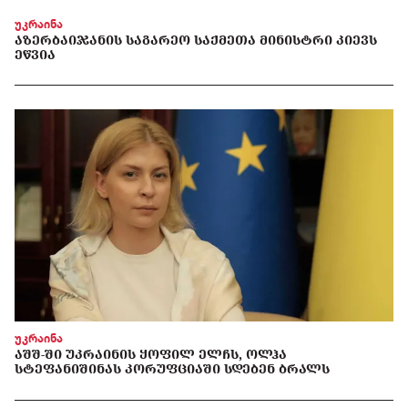
უკრაინა
ᲐᲖᲔᲠᲑᲐᲘᲯᲐᲜᲘᲡ ᲡᲐᲒᲐᲠᲔᲝ ᲡᲐᲥᲛᲔᲗᲐ ᲛᲘᲜᲘᲡᲢᲠᲘ ᲙᲘᲔᲕᲡ
ᲔᲬᲕᲘᲐ
უკრაინა
ᲐᲨᲨ-ᲨᲘ ᲣᲙᲠᲐᲘᲜᲘᲡ ᲧᲝᲤᲘᲚ ᲔᲚᲩᲡ, ᲝᲚᲰᲐ
ᲡᲢᲔᲤᲐᲜᲘᲨᲘᲜᲐᲡ ᲙᲝᲠᲣᲤᲪᲘᲐᲨᲘ ᲡᲓᲔᲑᲔᲜ ᲑᲠᲐᲚᲡ