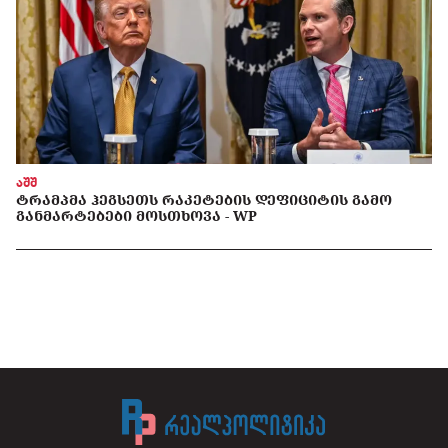
აშშ
ᲢᲠᲐᲛᲞᲛᲐ ᲰᲔᲒᲡᲔᲗᲡ ᲠᲐᲙᲔᲢᲔᲑᲘᲡ ᲓᲔᲤᲘᲪᲘᲢᲘᲡ ᲒᲐᲛᲝ
ᲒᲐᲜᲛᲐᲠᲢᲔᲑᲔᲑᲘ ᲛᲝᲡᲗᲮᲝᲕᲐ - WP