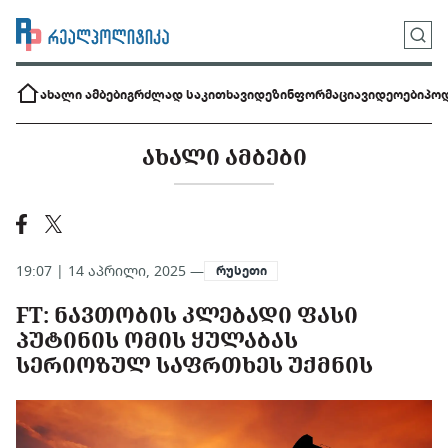
ახალი ამბები
გრძლად საკითხავი
დეზინფორმაცია
ვიდეოები
პოდ
ᲐᲮᲐᲚᲘ ᲐᲛᲑᲔᲑᲘ
19:07 | 14 აპრილი, 2025 —
რუსეთი
FT: ᲜᲐᲕᲗᲝᲑᲘᲡ ᲙᲚᲔᲑᲐᲓᲘ ᲤᲐᲡᲘ
ᲞᲣᲢᲘᲜᲘᲡ ᲝᲛᲘᲡ ᲧᲣᲚᲐᲑᲐᲡ
ᲡᲔᲠᲘᲝᲖᲣᲚ ᲡᲐᲤᲠᲗᲮᲔᲡ ᲣᲥᲛᲜᲘᲡ