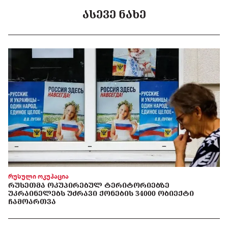
ᲐᲡᲔᲕᲔ ᲜᲐᲮᲔ
რუსული ოკუპაცია
ᲠᲣᲡᲔᲗᲛᲐ ᲝᲙᲣᲞᲘᲠᲔᲑᲣᲚ ᲢᲔᲠᲘᲢᲝᲠᲘᲔᲑᲖᲔ
ᲣᲙᲠᲐᲘᲜᲔᲚᲔᲑᲡ ᲣᲫᲠᲐᲕᲘ ᲥᲝᲜᲔᲑᲘᲡ 34000 ᲝᲑᲘᲔᲥᲢᲘ
ᲩᲐᲛᲝᲐᲠᲗᲕᲐ