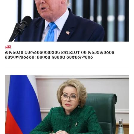
აშშ
ᲢᲠᲐᲛᲞᲘ ᲣᲙᲠᲐᲘᲜᲘᲡᲗᲕᲘᲡ PATRIOT-ᲘᲡ ᲠᲐᲙᲔᲢᲔᲑᲘᲡ
ᲛᲘᲬᲝᲓᲔᲑᲐᲖᲔ: ᲘᲡᲘᲜᲘ ᲩᲕᲔᲜᲪ ᲒᲕᲭᲘᲠᲓᲔᲑᲐ