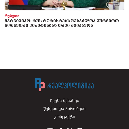
რუსეთი
ᲛᲐᲢᲕᲘᲔᲜᲙᲝ: ᲠᲣᲡ ᲢᲣᲠᲘᲡᲢᲔᲑᲡ ᲨᲔᲡᲐᲫᲚᲝᲐ ᲕᲣᲠᲩᲘᲝᲗ
ᲡᲝᲛᲮᲔᲗᲨᲘ ᲕᲘᲖᲘᲢᲘᲡᲒᲐᲜ ᲗᲐᲕᲘ ᲨᲔᲘᲙᲐᲕᲝᲜ
ჩვენს შესახებ
წესები და პირობები
კონტაქტი