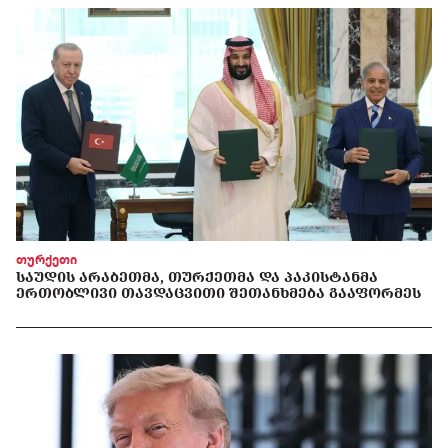
თურქეთი
ᲡᲐᲣᲓᲘᲡ ᲐᲠᲐᲑᲔᲗᲛᲐ, ᲗᲣᲠᲥᲔᲗᲛᲐ ᲓᲐ ᲞᲐᲙᲘᲡᲢᲐᲜᲛᲐ
ᲔᲠᲗᲝᲑᲚᲘᲕᲘ ᲗᲐᲕᲓᲐᲪᲕᲘᲗᲘ ᲨᲔᲗᲐᲜᲮᲛᲔᲑᲐ ᲒᲐᲐᲤᲝᲠᲛᲔᲡ