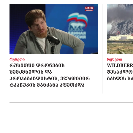
რუსეთი
რუსეთი
ᲠᲣᲡᲔᲗᲨᲘ ᲓᲠᲝᲜᲔᲑᲘᲡ
WILDBERR
ᲨᲔᲛᲥᲛᲜᲔᲚᲘᲡ ᲓᲐ
ᲨᲔᲡᲐᲫᲚᲝ
ᲞᲠᲝᲞᲐᲒᲐᲜᲓᲘᲡᲢᲘᲡ, ᲕᲚᲐᲓᲘᲛᲘᲠ
ᲒᲐᲮᲓᲔᲡ ᲡᲐ
ᲢᲙᲐᲩᲣᲙᲘᲡ ᲛᲐᲜᲥᲐᲜᲐ ᲐᲤᲔᲗᲥᲓᲐ