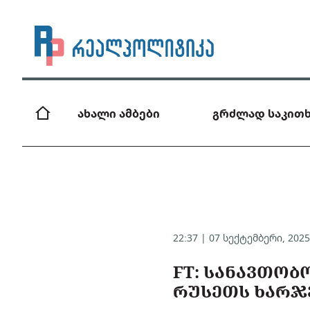
ახალი ამბები
გრძლად საკითხ
22:37 | 07 სექტემბერი, 202
FT: ᲡᲐᲜᲐᲕᲗᲝᲑ
ᲠᲣᲡᲔᲗᲡ ᲮᲐᲠᲯᲔ