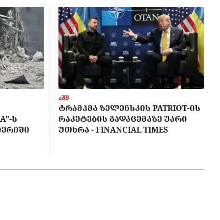
აშშ
ᲢᲠᲐᲛᲞᲛᲐ ᲖᲔᲚᲔᲜᲡᲙᲘᲡ PATRIOT-ᲘᲡ
A"-Ს
ᲠᲐᲙᲔᲢᲔᲑᲘᲡ ᲒᲐᲓᲐᲪᲔᲛᲐᲖᲔ ᲣᲐᲠᲘ
ᲘᲔᲠᲘᲨᲘ
ᲣᲗᲮᲠᲐ - FINANCIAL TIMES