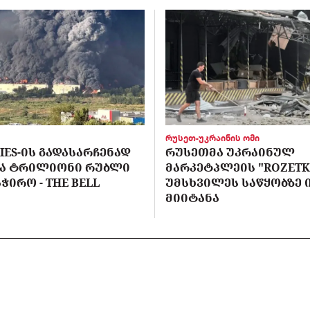
რუსეთ-უკრაინის ომი
IES-ᲘᲡ ᲒᲐᲓᲐᲡᲐᲠᲩᲔᲜᲐᲓ
ᲠᲣᲡᲔᲗᲛᲐ ᲣᲙᲠᲐᲘᲜᲣᲚ
Ა ᲢᲠᲘᲚᲘᲝᲜᲘ ᲠᲣᲑᲚᲘ
ᲛᲐᲠᲙᲔᲢᲞᲚᲔᲘᲡ "ROZETK
ᲭᲘᲠᲝ - THE BELL
ᲣᲛᲡᲮᲕᲘᲚᲔᲡ ᲡᲐᲬᲧᲝᲑᲖᲔ 
ᲛᲘᲘᲢᲐᲜᲐ