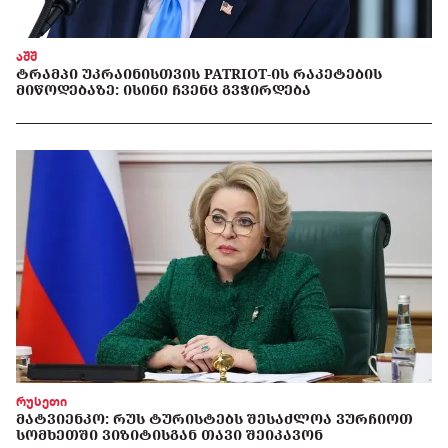
აშშ
ᲢᲠᲐᲛᲞᲘ ᲣᲙᲠᲐᲘᲜᲘᲡᲗᲕᲘᲡ PATRIOT-ᲘᲡ ᲠᲐᲙᲔᲢᲔᲑᲘᲡ
ᲛᲘᲬᲝᲓᲔᲑᲐᲖᲔ: ᲘᲡᲘᲜᲘ ᲩᲕᲔᲜᲪ ᲒᲕᲭᲘᲠᲓᲔᲑᲐ
რუსეთი
ᲛᲐᲢᲕᲘᲔᲜᲙᲝ: ᲠᲣᲡ ᲢᲣᲠᲘᲡᲢᲔᲑᲡ ᲨᲔᲡᲐᲫᲚᲝᲐ ᲕᲣᲠᲩᲘᲝᲗ
ᲡᲝᲛᲮᲔᲗᲨᲘ ᲕᲘᲖᲘᲢᲘᲡᲒᲐᲜ ᲗᲐᲕᲘ ᲨᲔᲘᲙᲐᲕᲝᲜ