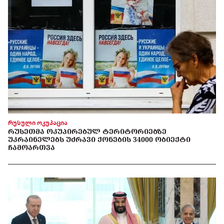
რუსული ოკუპაცია
ᲠᲣᲡᲔᲗᲛᲐ ᲝᲙᲣᲞᲘᲠᲔᲑᲣᲚ ᲢᲔᲠᲘᲢᲝᲠᲘᲔᲑᲖᲔ
ᲣᲙᲠᲐᲘᲜᲔᲚᲔᲑᲡ ᲣᲫᲠᲐᲕᲘ ᲥᲝᲜᲔᲑᲘᲡ 34000 ᲝᲑᲘᲔᲥᲢᲘ
ᲩᲐᲛᲝᲐᲠᲗᲕᲐ