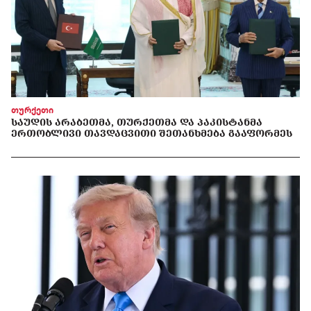
თურქეთი
ᲡᲐᲣᲓᲘᲡ ᲐᲠᲐᲑᲔᲗᲛᲐ, ᲗᲣᲠᲥᲔᲗᲛᲐ ᲓᲐ ᲞᲐᲙᲘᲡᲢᲐᲜᲛᲐ
ᲔᲠᲗᲝᲑᲚᲘᲕᲘ ᲗᲐᲕᲓᲐᲪᲕᲘᲗᲘ ᲨᲔᲗᲐᲜᲮᲛᲔᲑᲐ ᲒᲐᲐᲤᲝᲠᲛᲔᲡ