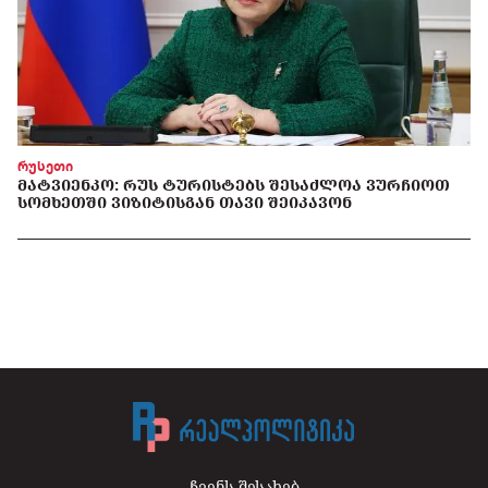
რუსეთი
ᲛᲐᲢᲕᲘᲔᲜᲙᲝ: ᲠᲣᲡ ᲢᲣᲠᲘᲡᲢᲔᲑᲡ ᲨᲔᲡᲐᲫᲚᲝᲐ ᲕᲣᲠᲩᲘᲝᲗ
ᲡᲝᲛᲮᲔᲗᲨᲘ ᲕᲘᲖᲘᲢᲘᲡᲒᲐᲜ ᲗᲐᲕᲘ ᲨᲔᲘᲙᲐᲕᲝᲜ
ჩვენს შესახებ