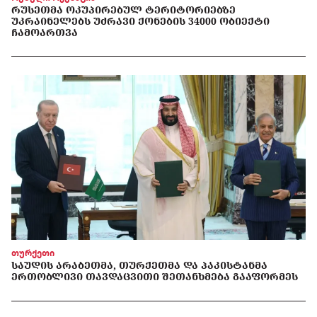
ᲠᲣᲡᲔᲗᲛᲐ ᲝᲙᲣᲞᲘᲠᲔᲑᲣᲚ ᲢᲔᲠᲘᲢᲝᲠᲘᲔᲑᲖᲔ
ᲣᲙᲠᲐᲘᲜᲔᲚᲔᲑᲡ ᲣᲫᲠᲐᲕᲘ ᲥᲝᲜᲔᲑᲘᲡ 34000 ᲝᲑᲘᲔᲥᲢᲘ
ᲩᲐᲛᲝᲐᲠᲗᲕᲐ
თურქეთი
ᲡᲐᲣᲓᲘᲡ ᲐᲠᲐᲑᲔᲗᲛᲐ, ᲗᲣᲠᲥᲔᲗᲛᲐ ᲓᲐ ᲞᲐᲙᲘᲡᲢᲐᲜᲛᲐ
ᲔᲠᲗᲝᲑᲚᲘᲕᲘ ᲗᲐᲕᲓᲐᲪᲕᲘᲗᲘ ᲨᲔᲗᲐᲜᲮᲛᲔᲑᲐ ᲒᲐᲐᲤᲝᲠᲛᲔᲡ