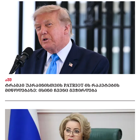
აშშ
ᲢᲠᲐᲛᲞᲘ ᲣᲙᲠᲐᲘᲜᲘᲡᲗᲕᲘᲡ PATRIOT-ᲘᲡ ᲠᲐᲙᲔᲢᲔᲑᲘᲡ
ᲛᲘᲬᲝᲓᲔᲑᲐᲖᲔ: ᲘᲡᲘᲜᲘ ᲩᲕᲔᲜᲪ ᲒᲕᲭᲘᲠᲓᲔᲑᲐ