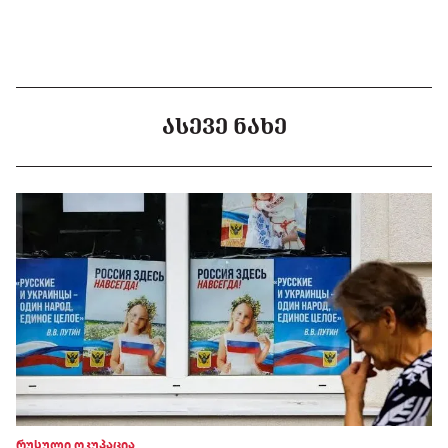
ᲐᲡᲔᲕᲔ ᲜᲐᲮᲔ
რუსული ოკუპაცია