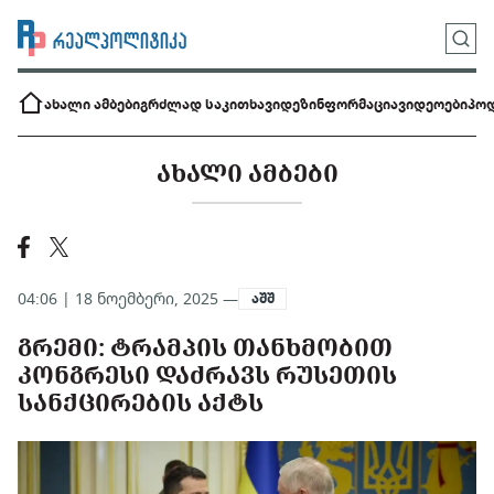
ახალი ამბები
გრძლად საკითხავი
დეზინფორმაცია
ვიდეოები
პოდ
ᲐᲮᲐᲚᲘ ᲐᲛᲑᲔᲑᲘ
04:06 | 18 ნოემბერი, 2025 —
აშშ
ᲒᲠᲔᲛᲘ: ᲢᲠᲐᲛᲞᲘᲡ ᲗᲐᲜᲮᲛᲝᲑᲘᲗ
ᲙᲝᲜᲒᲠᲔᲡᲘ ᲓᲐᲫᲠᲐᲕᲡ ᲠᲣᲡᲔᲗᲘᲡ
ᲡᲐᲜᲥᲪᲘᲠᲔᲑᲘᲡ ᲐᲥᲢᲡ