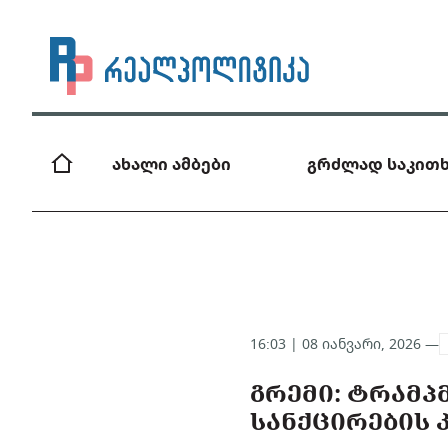
ახალი ამბები
გრძლად საკითხ
16:03 | 08 იანვარი, 2026 —
ᲒᲠᲔᲛᲘ: ᲢᲠᲐᲛᲞ
ᲡᲐᲜᲥᲪᲘᲠᲔᲑᲘᲡ