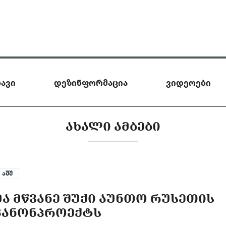
ავი
დეზინფორმაცია
ვიდეოები
ᲐᲮᲐᲚᲘ ᲐᲛᲑᲔᲑᲘ
აშშ
ᲛᲐ ᲛᲬᲕᲐᲜᲔ ᲨᲣᲥᲘ ᲐᲣᲜᲗᲝ ᲠᲣᲡᲔᲗᲘᲡ
 ᲙᲐᲜᲝᲜᲞᲠᲝᲔᲥᲢᲡ