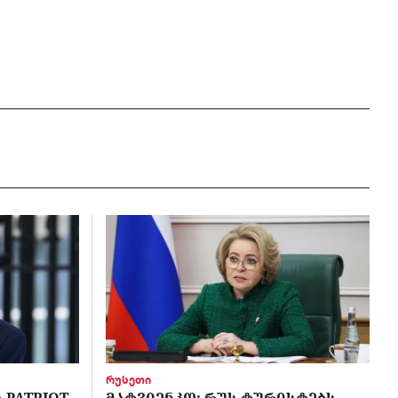
რუსეთი
PATRIOT-
ᲛᲐᲢᲕᲘᲔᲜᲙᲝ: ᲠᲣᲡ ᲢᲣᲠᲘᲡᲢᲔᲑᲡ