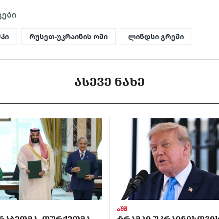
გები
პი
რუსეთ-უკრაინის ომი
ლინდსი გრემი
ᲐᲡᲔᲕᲔ ᲜᲐᲮᲔ
აშშ
ᲠᲐᲑᲔᲗᲛᲐ, ᲗᲣᲠᲥᲔᲗᲛᲐ
ᲢᲠᲐᲛᲞᲘ ᲣᲙᲠᲐᲘᲜᲘᲡᲗᲕᲘᲡ 