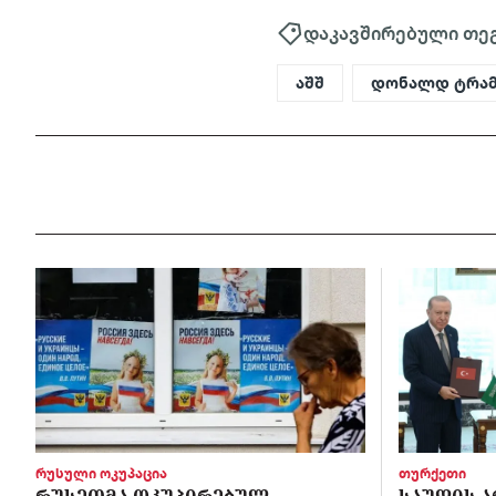
დაკავშირებული თე
აშშ
დონალდ ტრამ
რუსული ოკუპაცია
თურქეთი
ᲠᲣᲡᲔᲗᲛᲐ ᲝᲙᲣᲞᲘᲠᲔᲑᲣᲚ
ᲡᲐᲣᲓᲘᲡ Ა