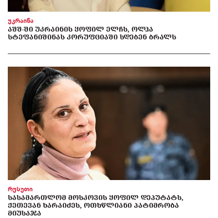
უკრაინა
ᲐᲨᲨ-ᲨᲘ ᲣᲙᲠᲐᲘᲜᲘᲡ ᲧᲝᲤᲘᲚ ᲔᲚᲩᲡ, ᲝᲚᲰᲐ
ᲡᲢᲔᲤᲐᲜᲘᲨᲘᲜᲐᲡ ᲙᲝᲠᲣᲤᲪᲘᲐᲨᲘ ᲡᲓᲔᲑᲔᲜ ᲑᲠᲐᲚᲡ
რუსეთი
ᲡᲐᲡᲐᲛᲐᲠᲗᲚᲝᲛ ᲛᲝᲡᲙᲝᲕᲘᲡ ᲧᲝᲤᲘᲚ ᲓᲔᲞᲣᲢᲐᲢᲡ,
ᲥᲔᲗᲔᲕᲐᲜ ᲮᲐᲠᲐᲘᲫᲔᲡ, ᲝᲗᲮᲬᲚᲘᲐᲜᲘ ᲞᲐᲢᲘᲛᲠᲝᲑᲐ
ᲛᲘᲣᲡᲐᲯᲐ