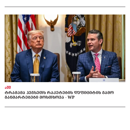
აშშ
ᲢᲠᲐᲛᲞᲛᲐ ᲰᲔᲒᲡᲔᲗᲡ ᲠᲐᲙᲔᲢᲔᲑᲘᲡ ᲓᲔᲤᲘᲪᲘᲢᲘᲡ ᲒᲐᲛᲝ
ᲒᲐᲜᲛᲐᲠᲢᲔᲑᲔᲑᲘ ᲛᲝᲡᲗᲮᲝᲕᲐ - WP