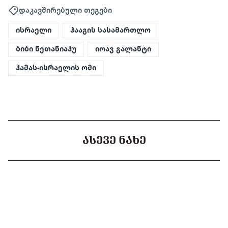
დაკავშირებული თეგები
ისრაელი
ჰააგის სასამართლო
ბიბი ნეთანიაჰუ
იოავ გალანტი
ჰამას-ისრაელის ომი
ᲐᲡᲔᲕᲔ ᲜᲐᲮᲔ