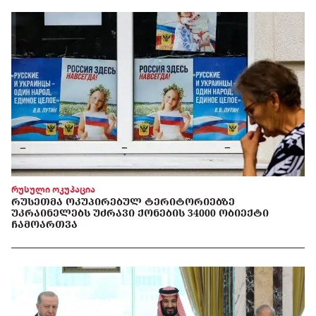
რუსული ოკუპაცია
ᲠᲣᲡᲔᲗᲛᲐ ᲝᲙᲣᲞᲘᲠᲔᲑᲣᲚ ᲢᲔᲠᲘᲢᲝᲠᲘᲔᲑᲖᲔ
ᲣᲙᲠᲐᲘᲜᲔᲚᲔᲑᲡ ᲣᲫᲠᲐᲕᲘ ᲥᲝᲜᲔᲑᲘᲡ 34000 ᲝᲑᲘᲔᲥᲢᲘ
ᲩᲐᲛᲝᲐᲠᲗᲕᲐ