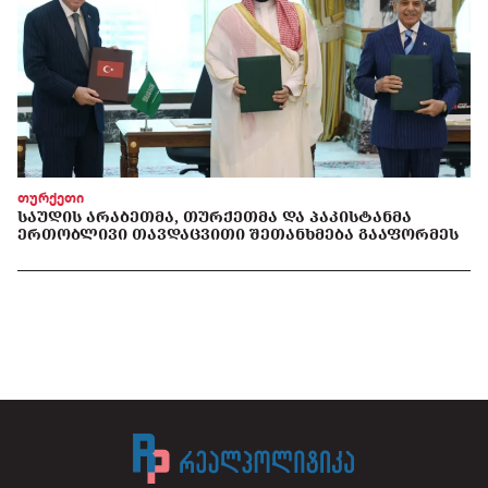
თურქეთი
ᲡᲐᲣᲓᲘᲡ ᲐᲠᲐᲑᲔᲗᲛᲐ, ᲗᲣᲠᲥᲔᲗᲛᲐ ᲓᲐ ᲞᲐᲙᲘᲡᲢᲐᲜᲛᲐ
ᲔᲠᲗᲝᲑᲚᲘᲕᲘ ᲗᲐᲕᲓᲐᲪᲕᲘᲗᲘ ᲨᲔᲗᲐᲜᲮᲛᲔᲑᲐ ᲒᲐᲐᲤᲝᲠᲛᲔᲡ