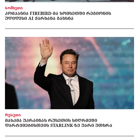
სომხეთი
ᲙᲝᲛᲞᲐᲜᲘᲐ FIREBIRD-ᲛᲐ ᲡᲝᲛᲮᲔᲗᲨᲘ ᲠᲔᲒᲘᲝᲜᲘᲡ
ᲣᲓᲘᲓᲔᲡᲘ AI ᲥᲐᲠᲮᲐᲜᲐ ᲒᲐᲮᲡᲜᲐ
რუსეთი
ᲛᲐᲡᲙᲛᲐ ᲣᲙᲠᲐᲘᲜᲐᲡ ᲠᲣᲡᲔᲗᲘᲡ ᲡᲘᲦᲠᲛᲔᲨᲘ
ᲓᲐᲠᲢᲧᲛᲔᲑᲘᲡᲗᲕᲘᲡ STARLINK-ᲖᲔ ᲣᲐᲠᲘ ᲣᲗᲮᲠᲐ