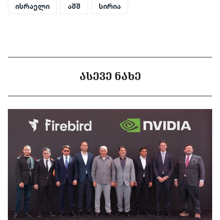
ისრაელი
აშშ
სირია
ᲐᲡᲔᲕᲔ ᲜᲐᲮᲔ