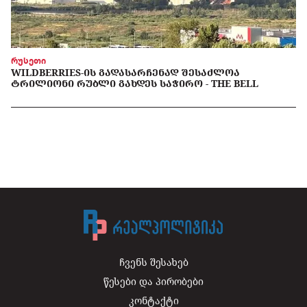
რუსეთი
WILDBERRIES-ᲘᲡ ᲒᲐᲓᲐᲡᲐᲠᲩᲔᲜᲐᲓ ᲨᲔᲡᲐᲫᲚᲝᲐ
ᲢᲠᲘᲚᲘᲝᲜᲘ ᲠᲣᲑᲚᲘ ᲒᲐᲮᲓᲔᲡ ᲡᲐᲭᲘᲠᲝ - THE BELL
ჩვენს შესახებ
წესები და პირობები
კონტაქტი