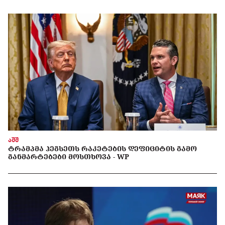
აშშ
ᲢᲠᲐᲛᲞᲛᲐ ᲰᲔᲒᲡᲔᲗᲡ ᲠᲐᲙᲔᲢᲔᲑᲘᲡ ᲓᲔᲤᲘᲪᲘᲢᲘᲡ ᲒᲐᲛᲝ
ᲒᲐᲜᲛᲐᲠᲢᲔᲑᲔᲑᲘ ᲛᲝᲡᲗᲮᲝᲕᲐ - WP