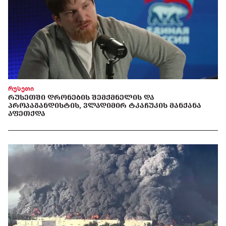
რუსეთი
ᲠᲣᲡᲔᲗᲨᲘ ᲓᲠᲝᲜᲔᲑᲘᲡ ᲨᲔᲛᲥᲛᲜᲔᲚᲘᲡ ᲓᲐ
ᲞᲠᲝᲞᲐᲒᲐᲜᲓᲘᲡᲢᲘᲡ, ᲕᲚᲐᲓᲘᲛᲘᲠ ᲢᲙᲐᲩᲣᲙᲘᲡ ᲛᲐᲜᲥᲐᲜᲐ
ᲐᲤᲔᲗᲥᲓᲐ