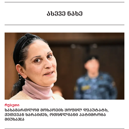
ᲐᲡᲔᲕᲔ ᲜᲐᲮᲔ
რუსეთი
ᲡᲐᲡᲐᲛᲐᲠᲗᲚᲝᲛ ᲛᲝᲡᲙᲝᲕᲘᲡ ᲧᲝᲤᲘᲚ ᲓᲔᲞᲣᲢᲐᲢᲡ,
ᲥᲔᲗᲔᲕᲐᲜ ᲮᲐᲠᲐᲘᲫᲔᲡ, ᲝᲗᲮᲬᲚᲘᲐᲜᲘ ᲞᲐᲢᲘᲛᲠᲝᲑᲐ
ᲛᲘᲣᲡᲐᲯᲐ