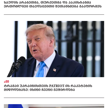
ᲡᲐᲣᲓᲘᲡ ᲐᲠᲐᲑᲔᲗᲛᲐ, ᲗᲣᲠᲥᲔᲗᲛᲐ ᲓᲐ ᲞᲐᲙᲘᲡᲢᲐᲜᲛᲐ
ᲔᲠᲗᲝᲑᲚᲘᲕᲘ ᲗᲐᲕᲓᲐᲪᲕᲘᲗᲘ ᲨᲔᲗᲐᲜᲮᲛᲔᲑᲐ ᲒᲐᲐᲤᲝᲠᲛᲔᲡ
აშშ
ᲢᲠᲐᲛᲞᲘ ᲣᲙᲠᲐᲘᲜᲘᲡᲗᲕᲘᲡ PATRIOT-ᲘᲡ ᲠᲐᲙᲔᲢᲔᲑᲘᲡ
ᲛᲘᲬᲝᲓᲔᲑᲐᲖᲔ: ᲘᲡᲘᲜᲘ ᲩᲕᲔᲜᲪ ᲒᲕᲭᲘᲠᲓᲔᲑᲐ