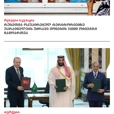
რუსული ოკუპაცია
ᲠᲣᲡᲔᲗᲛᲐ ᲝᲙᲣᲞᲘᲠᲔᲑᲣᲚ ᲢᲔᲠᲘᲢᲝᲠᲘᲔᲑᲖᲔ
ᲣᲙᲠᲐᲘᲜᲔᲚᲔᲑᲡ ᲣᲫᲠᲐᲕᲘ ᲥᲝᲜᲔᲑᲘᲡ 34000 ᲝᲑᲘᲔᲥᲢᲘ
ᲩᲐᲛᲝᲐᲠᲗᲕᲐ
თურქეთი