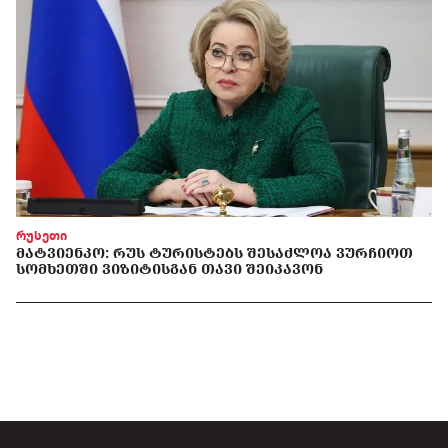
რუსეთი
ᲛᲐᲢᲕᲘᲔᲜᲙᲝ: ᲠᲣᲡ ᲢᲣᲠᲘᲡᲢᲔᲑᲡ ᲨᲔᲡᲐᲫᲚᲝᲐ ᲕᲣᲠᲩᲘᲝᲗ
ᲡᲝᲛᲮᲔᲗᲨᲘ ᲕᲘᲖᲘᲢᲘᲡᲒᲐᲜ ᲗᲐᲕᲘ ᲨᲔᲘᲙᲐᲕᲝᲜ