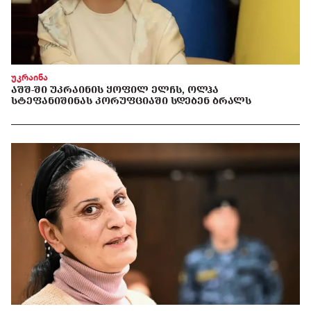
უკრაინა
ᲐᲨᲨ-ᲨᲘ ᲣᲙᲠᲐᲘᲜᲘᲡ ᲧᲝᲤᲘᲚ ᲔᲚᲩᲡ, ᲝᲚᲰᲐ
ᲡᲢᲔᲤᲐᲜᲘᲨᲘᲜᲐᲡ ᲙᲝᲠᲣᲤᲪᲘᲐᲨᲘ ᲡᲓᲔᲑᲔᲜ ᲑᲠᲐᲚᲡ