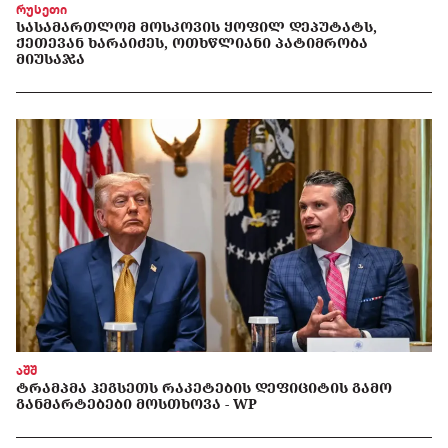
რუსეთი
ᲡᲐᲡᲐᲛᲐᲠᲗᲚᲝᲛ ᲛᲝᲡᲙᲝᲕᲘᲡ ᲧᲝᲤᲘᲚ ᲓᲔᲞᲣᲢᲐᲢᲡ,
ᲥᲔᲗᲔᲕᲐᲜ ᲮᲐᲠᲐᲘᲫᲔᲡ, ᲝᲗᲮᲬᲚᲘᲐᲜᲘ ᲞᲐᲢᲘᲛᲠᲝᲑᲐ
ᲛᲘᲣᲡᲐᲯᲐ
აშშ
ᲢᲠᲐᲛᲞᲛᲐ ᲰᲔᲒᲡᲔᲗᲡ ᲠᲐᲙᲔᲢᲔᲑᲘᲡ ᲓᲔᲤᲘᲪᲘᲢᲘᲡ ᲒᲐᲛᲝ
ᲒᲐᲜᲛᲐᲠᲢᲔᲑᲔᲑᲘ ᲛᲝᲡᲗᲮᲝᲕᲐ - WP