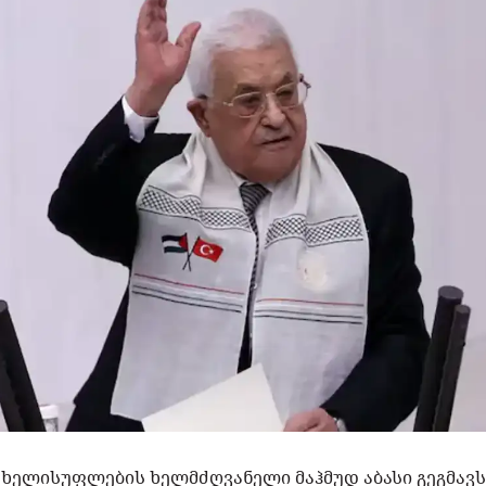
ხელისუფლების ხელმძღვანელი მაჰმუდ აბასი გეგმავს