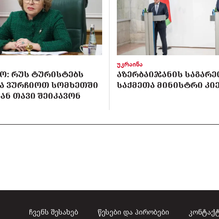
უკრაინა
Ო: ᲠᲣᲡ ᲢᲣᲠᲘᲡᲢᲔᲑᲡ
ᲐᲖᲔᲠᲑᲐᲘᲯᲐᲜᲘᲡ ᲡᲐᲒᲐᲠᲔ
Ა ᲕᲣᲠᲩᲘᲝᲗ ᲡᲝᲛᲮᲔᲗᲨᲘ
ᲡᲐᲥᲛᲔᲗᲐ ᲛᲘᲜᲘᲡᲢᲠᲘ ᲙᲘᲔ
ᲐᲜ ᲗᲐᲕᲘ ᲨᲔᲘᲙᲐᲕᲝᲜ
ჩვენს შესახებ
წესები და პირობები
კონტაქ