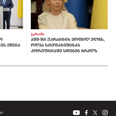
უკრაინა
Ო
ᲐᲨᲨ-ᲨᲘ ᲣᲙᲠᲐᲘᲜᲘᲡ ᲧᲝᲤᲘᲚ ᲔᲚᲩᲡ,
ᲕᲡ ᲔᲬᲕᲘᲐ
ᲝᲚᲰᲐ ᲡᲢᲔᲤᲐᲜᲘᲨᲘᲜᲐᲡ
ᲙᲝᲠᲣᲤᲪᲘᲐᲨᲘ ᲡᲓᲔᲑᲔᲜ ᲑᲠᲐᲚᲡ
ტი