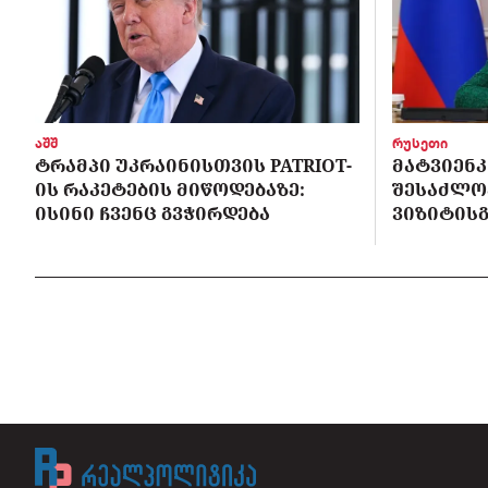
აშშ
რუსეთი
ᲢᲠᲐᲛᲞᲘ ᲣᲙᲠᲐᲘᲜᲘᲡᲗᲕᲘᲡ PATRIOT-
ᲛᲐᲢᲕᲘᲔᲜᲙ
ᲘᲡ ᲠᲐᲙᲔᲢᲔᲑᲘᲡ ᲛᲘᲬᲝᲓᲔᲑᲐᲖᲔ:
ᲨᲔᲡᲐᲫᲚᲝ
ᲘᲡᲘᲜᲘ ᲩᲕᲔᲜᲪ ᲒᲕᲭᲘᲠᲓᲔᲑᲐ
ᲕᲘᲖᲘᲢᲘᲡᲒ