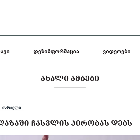
ავი
დეზინფორმაცია
ვიდეოები
ᲐᲮᲐᲚᲘ ᲐᲛᲑᲔᲑᲘ
ისრაელი
 ᲦᲐᲖᲐᲨᲘ ᲩᲐᲡᲕᲚᲘᲡ ᲞᲘᲠᲝᲑᲐᲡ ᲓᲔᲑᲡ