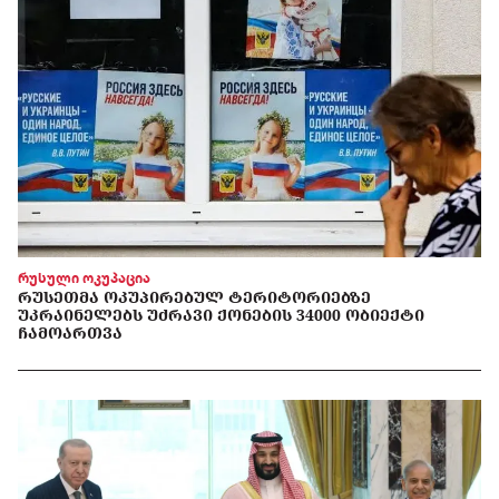
რუსული ოკუპაცია
ᲠᲣᲡᲔᲗᲛᲐ ᲝᲙᲣᲞᲘᲠᲔᲑᲣᲚ ᲢᲔᲠᲘᲢᲝᲠᲘᲔᲑᲖᲔ
ᲣᲙᲠᲐᲘᲜᲔᲚᲔᲑᲡ ᲣᲫᲠᲐᲕᲘ ᲥᲝᲜᲔᲑᲘᲡ 34000 ᲝᲑᲘᲔᲥᲢᲘ
ᲩᲐᲛᲝᲐᲠᲗᲕᲐ