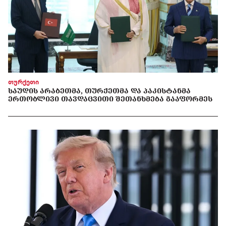
თურქეთი
ᲡᲐᲣᲓᲘᲡ ᲐᲠᲐᲑᲔᲗᲛᲐ, ᲗᲣᲠᲥᲔᲗᲛᲐ ᲓᲐ ᲞᲐᲙᲘᲡᲢᲐᲜᲛᲐ
ᲔᲠᲗᲝᲑᲚᲘᲕᲘ ᲗᲐᲕᲓᲐᲪᲕᲘᲗᲘ ᲨᲔᲗᲐᲜᲮᲛᲔᲑᲐ ᲒᲐᲐᲤᲝᲠᲛᲔᲡ