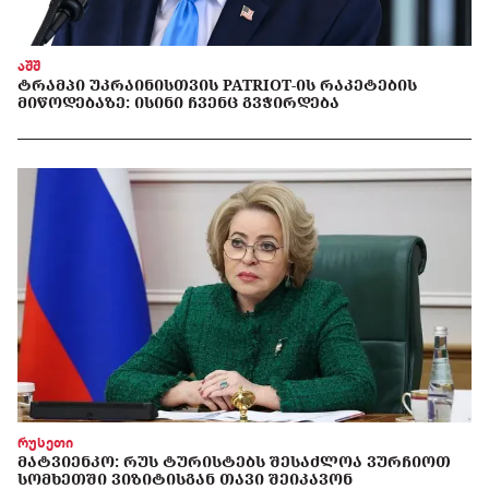
აშშ
ᲢᲠᲐᲛᲞᲘ ᲣᲙᲠᲐᲘᲜᲘᲡᲗᲕᲘᲡ PATRIOT-ᲘᲡ ᲠᲐᲙᲔᲢᲔᲑᲘᲡ
ᲛᲘᲬᲝᲓᲔᲑᲐᲖᲔ: ᲘᲡᲘᲜᲘ ᲩᲕᲔᲜᲪ ᲒᲕᲭᲘᲠᲓᲔᲑᲐ
რუსეთი
ᲛᲐᲢᲕᲘᲔᲜᲙᲝ: ᲠᲣᲡ ᲢᲣᲠᲘᲡᲢᲔᲑᲡ ᲨᲔᲡᲐᲫᲚᲝᲐ ᲕᲣᲠᲩᲘᲝᲗ
ᲡᲝᲛᲮᲔᲗᲨᲘ ᲕᲘᲖᲘᲢᲘᲡᲒᲐᲜ ᲗᲐᲕᲘ ᲨᲔᲘᲙᲐᲕᲝᲜ