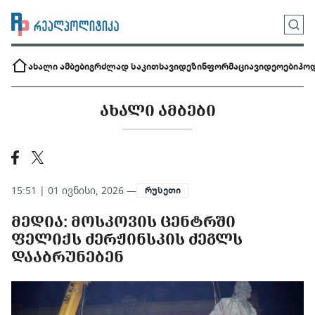
ახალი ამბები
გრძლად საკითხავი
დეზინფორმაცია
ვიდეოები
პოდ
ᲐᲮᲐᲚᲘ ᲐᲛᲑᲔᲑᲘ
15:51 | 01 ივნისი, 2026 —
რუსეთი
ᲛᲔᲓᲘᲐ: ᲛᲝᲡᲙᲝᲕᲘᲡ ᲪᲔᲜᲢᲠᲨᲘ
ᲤᲔᲚᲘᲥᲡ ᲫᲔᲠᲟᲘᲜᲡᲙᲘᲡ ᲫᲔᲒᲚᲡ
ᲓᲐᲐᲑᲠᲣᲜᲔᲑᲔᲜ