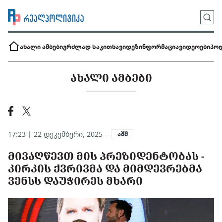
ახალი ამბები
გრძლად საკითხავი
დეზინფორმაცია
ვიდეოები
პოდ
ᲐᲮᲐᲚᲘ ᲐᲛᲑᲔᲑᲘ
17:23 | 22 დეკემბერი, 2025 —
აშშ
ᲛᲘᲕᲐᲦᲬᲔᲕᲗ ᲛᲘᲡ ᲞᲠᲔᲖᲘᲓᲔᲜᲢᲝᲑᲐᲡ -
ᲙᲘᲠᲙᲘᲡ ᲥᲕᲠᲘᲕᲛᲐ ᲓᲐ ᲛᲘᲛᲓᲔᲕᲠᲔᲑᲛᲐ
ᲕᲔᲜᲡᲡ ᲓᲐᲣᲭᲘᲠᲔᲡ ᲛᲮᲐᲠᲘ