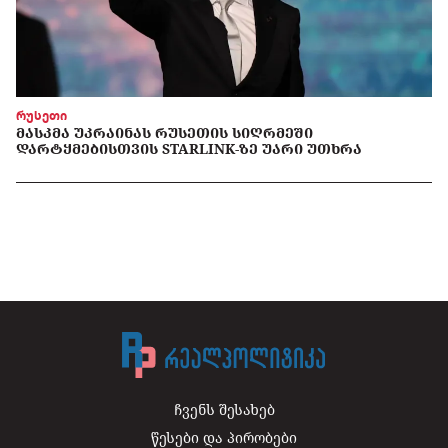
რუსეთი
ᲛᲐᲡᲙᲛᲐ ᲣᲙᲠᲐᲘᲜᲐᲡ ᲠᲣᲡᲔᲗᲘᲡ ᲡᲘᲦᲠᲛᲔᲨᲘ
ᲓᲐᲠᲢᲧᲛᲔᲑᲘᲡᲗᲕᲘᲡ STARLINK-ᲖᲔ ᲣᲐᲠᲘ ᲣᲗᲮᲠᲐ
ჩვენს შესახებ
წესები და პირობები