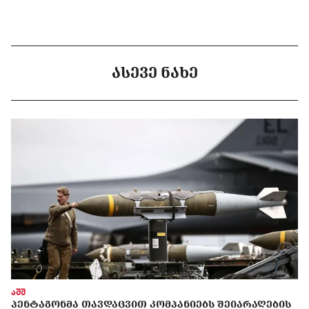
ᲐᲡᲔᲕᲔ ᲜᲐᲮᲔ
აშშ
ᲞᲔᲜᲢᲐᲒᲝᲜᲛᲐ ᲗᲐᲕᲓᲐᲪᲕᲘᲗ ᲙᲝᲛᲞᲐᲜᲘᲔᲑᲡ ᲨᲔᲘᲐᲠᲐᲦᲔᲑᲘᲡ