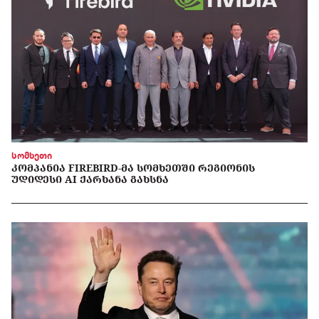
სომხეთი
ᲙᲝᲛᲞᲐᲜᲘᲐ FIREBIRD-ᲛᲐ ᲡᲝᲛᲮᲔᲗᲨᲘ ᲠᲔᲒᲘᲝᲜᲘᲡ
ᲣᲓᲘᲓᲔᲡᲘ AI ᲥᲐᲠᲮᲐᲜᲐ ᲒᲐᲮᲡᲜᲐ