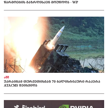
ᲬᲐᲠᲛᲝᲔᲑᲘᲡ ᲒᲐᲖᲠᲓᲘᲡᲙᲔᲜ ᲛᲝᲣᲬᲝᲓᲐ - WP
აშშ
ᲣᲙᲠᲐᲘᲜᲐᲛ ᲗᲣᲠᲥᲔᲗᲘᲡᲒᲐᲜ 70 ᲑᲐᲚᲘᲡᲢᲘᲙᲣᲠᲘ ᲠᲐᲙᲔᲢᲐ
ATACMS ᲨᲔᲘᲡᲧᲘᲓᲐ