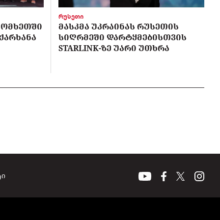
რუსეთი
 ᲡᲝᲛᲮᲔᲗᲨᲘ
ᲛᲐᲡᲙᲛᲐ ᲣᲙᲠᲐᲘᲜᲐᲡ ᲠᲣᲡᲔᲗᲘᲡ
 ᲥᲐᲠᲮᲐᲜᲐ
ᲡᲘᲦᲠᲛᲔᲨᲘ ᲓᲐᲠᲢᲧᲛᲔᲑᲘᲡᲗᲕᲘᲡ
STARLINK-ᲖᲔ ᲣᲐᲠᲘ ᲣᲗᲮᲠᲐ
ტი