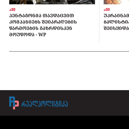
აშშ
აშშ
ᲞᲔᲜᲢᲐᲒᲝᲜᲛᲐ ᲗᲐᲕᲓᲐᲪᲕᲘᲗ
ᲣᲙᲠᲐᲘᲜᲐᲛ
ᲙᲝᲛᲞᲐᲜᲘᲔᲑᲡ ᲨᲔᲘᲐᲠᲐᲦᲔᲑᲘᲡ
ᲑᲐᲚᲘᲡᲢᲘᲙ
ᲬᲐᲠᲛᲝᲔᲑᲘᲡ ᲒᲐᲖᲠᲓᲘᲡᲙᲔᲜ
ᲨᲔᲘᲡᲧᲘᲓᲐ
ᲛᲝᲣᲬᲝᲓᲐ - WP