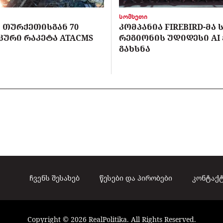
სომხეთი
 ᲗᲣᲠᲥᲔᲗᲘᲡᲒᲐᲜ 70
ᲙᲝᲛᲞᲐᲜᲘᲐ FIREBIRD-ᲛᲐ
ᲣᲠᲘ ᲠᲐᲙᲔᲢᲐ ATACMS
ᲠᲔᲒᲘᲝᲜᲘᲡ ᲣᲓᲘᲓᲔᲡᲘ AI
ᲒᲐᲮᲡᲜᲐ
ჩვენს შესახებ
წესები და პირობები
კონტაქ
Copyright © 2026 RealPolitika. All Rights Reserved.