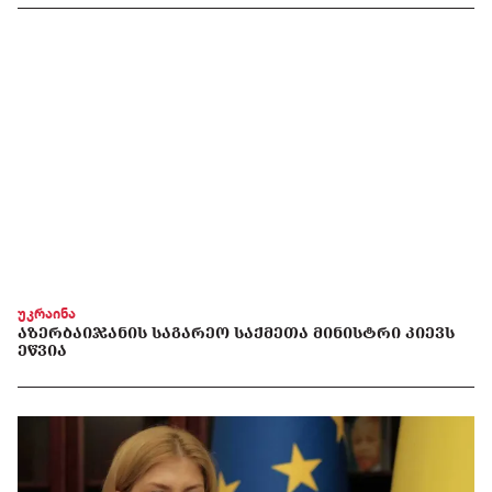
უკრაინა
ᲐᲖᲔᲠᲑᲐᲘᲯᲐᲜᲘᲡ ᲡᲐᲒᲐᲠᲔᲝ ᲡᲐᲥᲛᲔᲗᲐ ᲛᲘᲜᲘᲡᲢᲠᲘ ᲙᲘᲔᲕᲡ
ᲔᲬᲕᲘᲐ