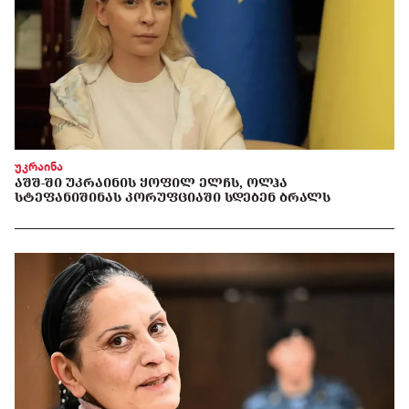
უკრაინა
ᲐᲨᲨ-ᲨᲘ ᲣᲙᲠᲐᲘᲜᲘᲡ ᲧᲝᲤᲘᲚ ᲔᲚᲩᲡ, ᲝᲚᲰᲐ
ᲡᲢᲔᲤᲐᲜᲘᲨᲘᲜᲐᲡ ᲙᲝᲠᲣᲤᲪᲘᲐᲨᲘ ᲡᲓᲔᲑᲔᲜ ᲑᲠᲐᲚᲡ