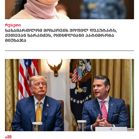
რუსეთი
ᲡᲐᲡᲐᲛᲐᲠᲗᲚᲝᲛ ᲛᲝᲡᲙᲝᲕᲘᲡ ᲧᲝᲤᲘᲚ ᲓᲔᲞᲣᲢᲐᲢᲡ,
ᲥᲔᲗᲔᲕᲐᲜ ᲮᲐᲠᲐᲘᲫᲔᲡ, ᲝᲗᲮᲬᲚᲘᲐᲜᲘ ᲞᲐᲢᲘᲛᲠᲝᲑᲐ
ᲛᲘᲣᲡᲐᲯᲐ
აშშ