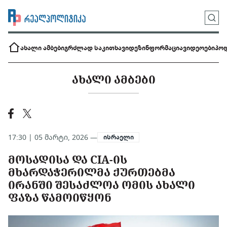
ახალი ამბები
გრძლად საკითხავი
დეზინფორმაცია
ვიდეოები
პოდ
ᲐᲮᲐᲚᲘ ᲐᲛᲑᲔᲑᲘ
17:30 | 05 მარტი, 2026 —
ისრაელი
ᲛᲝᲡᲐᲓᲘᲡᲐ ᲓᲐ CIA-ᲘᲡ
ᲛᲮᲐᲠᲓᲐᲭᲔᲠᲘᲚᲛᲐ ᲥᲣᲠᲗᲔᲑᲛᲐ
ᲘᲠᲐᲜᲨᲘ ᲨᲔᲡᲐᲫᲚᲝᲐ ᲝᲛᲘᲡ ᲐᲮᲐᲚᲘ
ᲤᲐᲖᲐ ᲬᲐᲛᲝᲘᲬᲧᲝᲜ