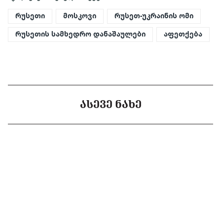
რუსეთი
მოსკოვი
რუსეთ-უკრაინის ომი
რუსეთის სამხედრო დანაშაულები
აფეთქება
ᲐᲡᲔᲕᲔ ᲜᲐᲮᲔ