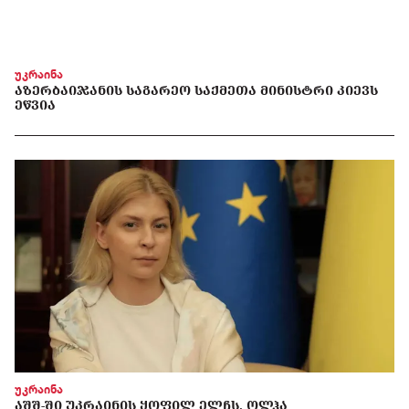
უკრაინა
ᲐᲖᲔᲠᲑᲐᲘᲯᲐᲜᲘᲡ ᲡᲐᲒᲐᲠᲔᲝ ᲡᲐᲥᲛᲔᲗᲐ ᲛᲘᲜᲘᲡᲢᲠᲘ ᲙᲘᲔᲕᲡ
ᲔᲬᲕᲘᲐ
უკრაინა
ᲐᲨᲨ-ᲨᲘ ᲣᲙᲠᲐᲘᲜᲘᲡ ᲧᲝᲤᲘᲚ ᲔᲚᲩᲡ, ᲝᲚᲰᲐ