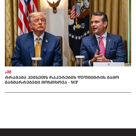
აშშ
ᲢᲠᲐᲛᲞᲛᲐ ᲰᲔᲒᲡᲔᲗᲡ ᲠᲐᲙᲔᲢᲔᲑᲘᲡ ᲓᲔᲤᲘᲪᲘᲢᲘᲡ ᲒᲐᲛᲝ
ᲒᲐᲜᲛᲐᲠᲢᲔᲑᲔᲑᲘ ᲛᲝᲡᲗᲮᲝᲕᲐ - WP