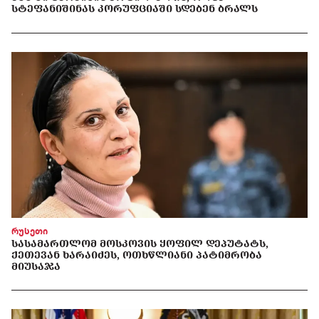
ᲡᲢᲔᲤᲐᲜᲘᲨᲘᲜᲐᲡ ᲙᲝᲠᲣᲤᲪᲘᲐᲨᲘ ᲡᲓᲔᲑᲔᲜ ᲑᲠᲐᲚᲡ
რუსეთი
ᲡᲐᲡᲐᲛᲐᲠᲗᲚᲝᲛ ᲛᲝᲡᲙᲝᲕᲘᲡ ᲧᲝᲤᲘᲚ ᲓᲔᲞᲣᲢᲐᲢᲡ,
ᲥᲔᲗᲔᲕᲐᲜ ᲮᲐᲠᲐᲘᲫᲔᲡ, ᲝᲗᲮᲬᲚᲘᲐᲜᲘ ᲞᲐᲢᲘᲛᲠᲝᲑᲐ
ᲛᲘᲣᲡᲐᲯᲐ