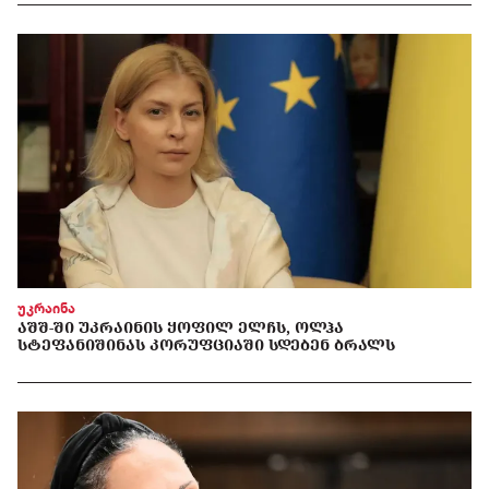
უკრაინა
ᲐᲨᲨ-ᲨᲘ ᲣᲙᲠᲐᲘᲜᲘᲡ ᲧᲝᲤᲘᲚ ᲔᲚᲩᲡ, ᲝᲚᲰᲐ
ᲡᲢᲔᲤᲐᲜᲘᲨᲘᲜᲐᲡ ᲙᲝᲠᲣᲤᲪᲘᲐᲨᲘ ᲡᲓᲔᲑᲔᲜ ᲑᲠᲐᲚᲡ