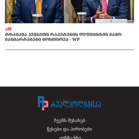
აშშ
ᲢᲠᲐᲛᲞᲛᲐ ᲰᲔᲒᲡᲔᲗᲡ ᲠᲐᲙᲔᲢᲔᲑᲘᲡ ᲓᲔᲤᲘᲪᲘᲢᲘᲡ ᲒᲐᲛᲝ
ᲒᲐᲜᲛᲐᲠᲢᲔᲑᲔᲑᲘ ᲛᲝᲡᲗᲮᲝᲕᲐ - WP
ჩვენს შესახებ
წესები და პირობები
კონტაქტი